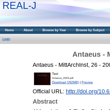
REAL-J
Home
About
Browse by Year
Browse by Subject
Login
Antaeus - 
Antaeus - MittArchInst, 26 - 20
Text
Antaeus_2003.pdf
Download (292MB)
|
Preview
Official URL:
http://doi.org/10
Abstract