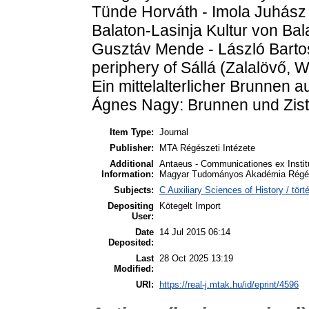
Tünde Horváth - Imola Juhász -
Balaton-Lasinja Kultur von Ba
Gusztáv Mende - László Bartos
periphery of Sállá (Zalalövő,
Ein mittelalterlicher Brunnen
Ágnes Nagy: Brunnen und Ziste
Item Type:
Journal
Publisher:
MTA Régészeti Intézete
Additional
Antaeus - Communicationes ex Instit
Information:
Magyar Tudományos Akadémia Régész
Subjects:
C Auxiliary Sciences of History / tö
Depositing
Kötegelt Import
User:
Date
14 Jul 2015 06:14
Deposited:
Last
28 Oct 2025 13:19
Modified:
URI:
https://real-j.mtak.hu/id/eprint/4596