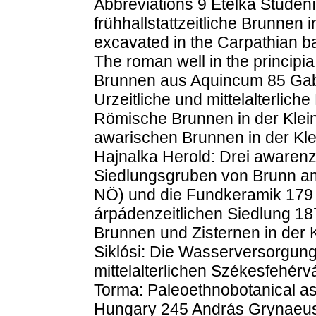
Abbreviations 9 Etelka Studen
frühhallstattzeitliche Brunnen
excavated in the Carpathian b
The roman well in the principia
Brunnen aus Aquincum 85 Gabr
Urzeitliche und mittelalterlic
Römische Brunnen in der Klei
awarischen Brunnen in der Kle
Hajnalka Herold: Drei awarenz
Siedlungsgruben von Brunn am 
NÖ) und die Fundkeramik 179 
árpádenzeitlichen Siedlung 187
Brunnen und Zisternen in der 
Siklósi: Die Wasserversorgun
mittelalterlichen Székesfehér
Torma: Paleoethnobotanical a
Hungary 245 András Grynaeus