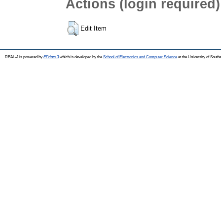
Actions (login required)
Edit Item
REAL-J is powered by
EPrints 3
which is developed by the
School of Electronics and Computer Science
at the University of Sout