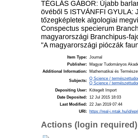
TÉGLÁS GÁBOR: Újabb barlan
övéből 5 ISTVÁNFFI GYULA: Je
tőzegképletek algologiai meg
Conspectus specierum Branch
magyarországi Branchipus-faj
"A magyarországi pióczák fau
Item Type:
Journal
Publisher:
Magyar Tudományos Akad
Additional Information:
Mathematikai és Természet
Q Science / természettud
Subjects:
Q Science / természettud
Depositing User:
Kötegelt Import
Date Deposited:
12 Jul 2015 18:03
Last Modified:
22 Jan 2019 07:44
URI:
https://real-j.mtak.hu/id/ep
Actions (login required)