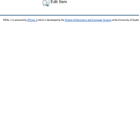
Edit Item
REAL-J is powered by
EPrints 3
which is developed by the
School of Electronics and Computer Science
at the University of Sout