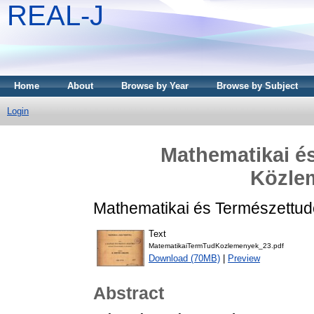
REAL-J
Home
About
Browse by Year
Browse by Subject
Login
Mathematikai é
Közle
Mathematikai és Természettud
Text
MatematikaiTermTudKozlemenyek_23.pdf
Download (70MB)
|
Preview
Abstract