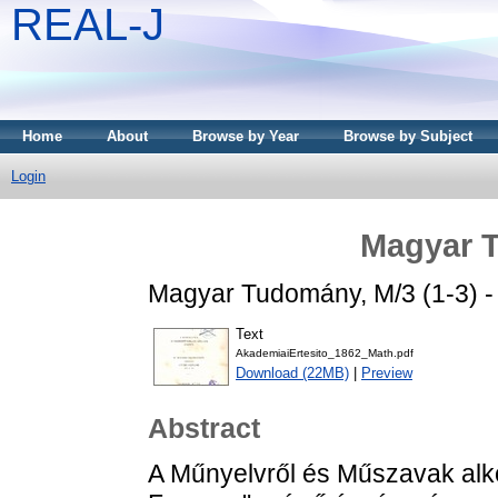
REAL-J
Home
About
Browse by Year
Browse by Subject
Login
Magyar 
Magyar Tudomány, M/3 (1-3) - 
Text
AkademiaiErtesito_1862_Math.pdf
Download (22MB)
|
Preview
Abstract
A Műnyelvről és Műszavak alko