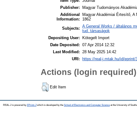
Item Type:
Journal
Publisher:
Magyar Tudományos Akadémi
Additional
Magyar Akadémiai Értesítő, A 
Information:
1862
A General Works / általános m
Subjects:
tud. társaságok
Depositing User:
Kötegelt Import
Date Deposited:
07 Apr 2014 12:32
Last Modified:
28 May 2025 14:42
URI:
https://real-j.mtak.hu/id/eprint/
Actions (login required)
Edit Item
REAL-J is powered by
EPrints 3
which is developed by the
School of Electronics and Computer Science
at the University of Sout