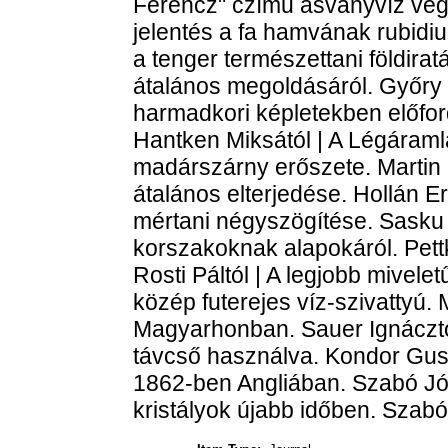
Ferencz" czímű ásványvíz veg
jelentés a fa hamvának rubidiu
a tenger természettani földira
átalános megoldásáról. Győry 
harmadkori képletekben előford
Hantken Miksától | A Légáraml
madárszárny erőszete. Martin L
átalános elterjedése. Hollán Er
mértani négyszögítése. Sasku Ká
korszakoknak alapokáról. Pettk
Rosti Páltól | A legjobb mivelet
közép futerejes víz-szivattyú.
Magyarhonban. Sauer Ignácztól
távcső használva. Kondor Gus
1862-ben Angliában. Szabó Jó
kristályok újabb időben. Szabó