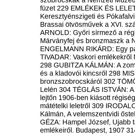
füzet 229 EMLÉKEK ÉS LEL
Keresztyénszigeti és Pókafa
Brassai ötvösművek a XVI. 
ARNOLD: Győri sírmező a ré
Márványfej és bronzmaszk a
ENGELMANN RIKÁRD: Egy pa
TIVADAR: Vaskori emlékekrő
298 GUBITZA KÁLMÁN: A zombo
és a kladovói kincsről 298 M
bronzszobrocskáról 302 TÖM
Lelén 304 TÉGLÁS ISTVÁN: A t
lejtőn 1906-ben kiásott régis
mátételki leletről 309 IRO
Kálmán, A velemszentvidi őste
GÉZA: Hampel József, Ujabb t
emlékeiről. Budapest, 1907 3