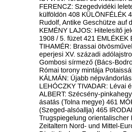
FERENCZ: Szegedvidéki lelete
külföldön 408 KÜLÖNFÉLÉK 4
Rudolf, Antike Geschütze auf
KEMÉNY LAJOS: Hitelesítő je
1908 / 5. füzet 421 EMLÉKE
TIHAMÉR: Brassai ötvösműv
eperjesi XV. századi adólaj
Gombosi sírmező (Bács-Bodr
Római torony mintája Potais
KÁLMÁN: Újabb népvándorlásk
LEHÓCZKY TIVADAR: Lévai és 
ALBERT: Szécsény-pinkahegyi
ásatás (Tolna megye) 461 MÓR
(Szeged-alsóallja) 465 IROD
Trugspiegelung orientalischer 
Zeitaltern Nord- und Mittel-Eu