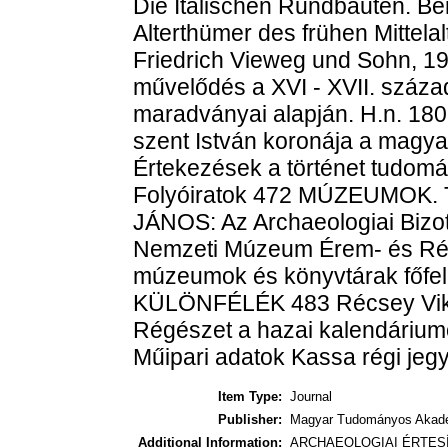
Die Italischen Rundbauten. Ber
Alterthümer des frühen Mittela
Friedrich Vieweg und Sohn, 1
művelődés a XVI - XVII. száza
maradványai alapján. H.n. 180
szent István koronája a magyar
Értekezések a történet tudomá
Folyóiratok 472 MÚZEUMOK
JÁNOS: Az Archaeologiai Bizot
Nemzeti Múzeum Érem- és Régi
múzeumok és könyvtárak főfel
KÜLÖNFÉLÉK 483 Récsey Viktor
Régészet a hazai kalendár
Műipari adatok Kassa régi je
Item Type:
Journal
Publisher:
Magyar Tudományos Akad
Additional Information:
ARCHAEOLOGIAI ÉRTESÍT