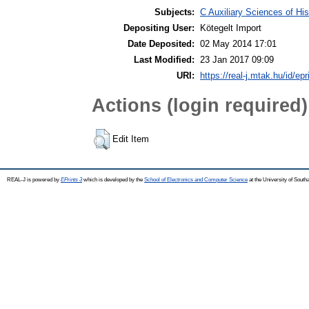
Subjects:
C Auxiliary Sciences of Hi
Depositing User:
Kötegelt Import
Date Deposited:
02 May 2014 17:01
Last Modified:
23 Jan 2017 09:09
URI:
https://real-j.mtak.hu/id/epr
Actions (login required)
Edit Item
REAL-J is powered by
EPrints 3
which is developed by the
School of Electronics and Computer Science
at the University of Sout