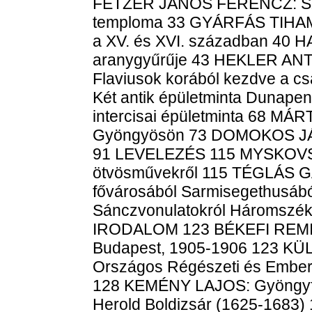
FETZER JÁNOS FERENCZ: Szil
temploma 33 GYÁRFÁS TIHAMÉ
a XV. és XVI. században 40 
aranygyűrűje 43 HEKLER ANTA
Flaviusok korából kezdve a 
Két antik épületminta Duna
intercisai épületminta 68 MÁR
Gyöngyösön 73 DOMOKOS JÁN
91 LEVELEZÉS 115 MYSKOVS
ötvösművekről 115 TÉGLÁS GÁ
fővárosából Sarmisegethusá
Sánczvonulatokról Háromszé
IRODALOM 123 BÉKEFI REMIG:
Budapest, 1905-1906 123 K
Országos Régészeti és Emberta
128 KEMÉNY LAJOS: Gyöngy
Herold Boldizsár (1625-1683) 