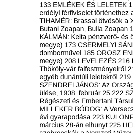
133 EMLÉKEK ÉS LELETEK 1
erdélyi férfiviselet történet
TIHAMÉR: Brassai ötvösök a
Butani Zoapan, Buila Zoap
KÁLMÁN: Kelta pénzverő- és 
megye) 173 CSERMELYI SÁNDOR
domborművei 185 OROSZ ENDRE
megye) 208 LEVELEZÉS 216
Thököly-vár falfestményeir
egyéb dunántúli leletekről
SZENDREI JÁNOS: Az Országos
ülése, 1908. február 25 222
Régészeti és Embertani Társul
MILLEKER BÓDOG: A Verseczi
évi gyarapodása 223 KÜLÖNF
március 28-án elhunyt 225 
szobrocskák a Nemzeti Múzeu