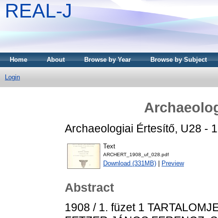
REAL-J
Home
About
Browse by Year
Browse by Subject
Login
Archaeolog
Archaeologiai Értesítő, U28 - 
Text
ARCHERT_1908_uf_028.pdf
Download (331MB)
|
Preview
Abstract
1908 / 1. füzet 1 TARTALO