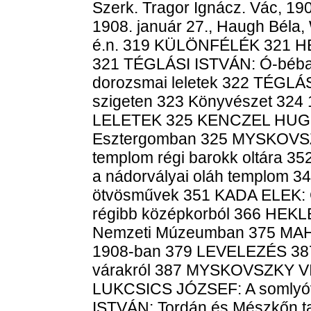
Szerk. Tragor Ignácz. Vác, 19
1908. január 27., Haugh Béla,
é.n. 319 KÜLÖNFÉLÉK 321 HE
321 TÉGLÁSI ISTVÁN: Ó-bébai
dorozsmai leletek 322 TÉGLÁS
szigeten 323 Könyvészet 324 
LELETEK 325 KENCZEL HUGÓ: 
Esztergomban 325 MYSKOVSZK
templom régi barokk oltára 3
a nádorvályai oláh templom
ötvösművek 351 KADA ELEK: Gá
régibb középkorból 366 HEKL
Nemzeti Múzeumban 375 MAH
1908-ban 379 LEVELEZÉS 38
várakról 387 MYSKOVSZKY VIK
LUKCSICS JÓZSEF: A somlyóvá
ISTVÁN: Tordán és Mészkőn tal