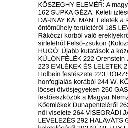
KÕSZEGHY ELEMÉR: A magyar 
162 SUPKA GÉZA: Keleti ízl
DARNAY KÁLMÁN: Leletek a sza
öntőműhely területéről 185
Rákóczi-korból való ereklyé
sírleletről Felső-zsukon (K
HUGÓ: Újabb kutatások a közé
KÜLÖNFÉLÉK 222 Orenstein Józ
223 EMLÉKEK ÉS LELETEK 2
Holbein festészete 223 BÖRZ
honfoglalás korából 244 W. 
lőcsei ötvösjegyeken 250 G
festőeszközök a Magyar Ne
Kőemlékek Dunapenteléről 26
női viselete 264 VISEGRÁDI JÁ
LEVELEZÉS 292 HALAVÁTS GY
keleteléséről 292 NÉMETHY LAJ