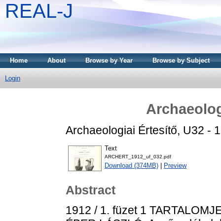
REAL-J
Home
About
Browse by Year
Browse by Subject
Login
Archaeolog
Archaeologiai Értesítő, U32 - 
Text
ARCHERT_1912_uf_032.pdf
Download (374MB)
|
Preview
Abstract
1912 / 1. füzet 1 TARTALO