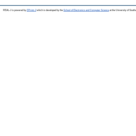
REAL-J is powered by
EPrints 3
which is developed by the
School of Electronics and Computer Science
at the University of Sout