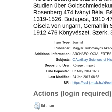
Studien über Goldschmiedekun
Rosenberg 474 Iványi Béla, Bár
1319-1526. Budapest, 1910 47
Gisela von ungarn, Gemahlin 
1912 476 Könyvészet. Szerk.
Item Type:
Journal
Publisher:
Magyar Tudományos Akad
Additional Information:
ARCHAEOLOGIAI ÉRTESÍT
Subjects:
C Auxiliary Sciences of Hi
Depositing User:
Kötegelt Import
Date Deposited:
02 May 2014 16:30
Last Modified:
24 Jan 2017 08:55
URI:
https://real-j.mtak.hu/id/epr
Actions (login required)
Edit Item