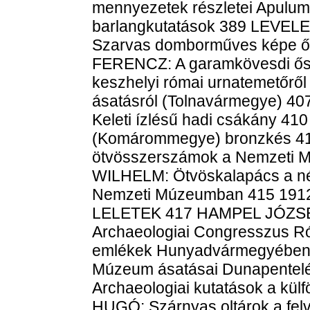
mennyezetek részletei Apulu
barlangkutatások 389 LEVE
Szarvas domborműves képe ő
FERENCZ: A garamkövesdi ős
keszhelyi római urnatemetőr
ásatásról (Tolnavármegye)
Keleti ízlésű hadi csákány 41
(Komárommegye) bronzkés 
ötvösszerszámok a Nemzet
WILHELM: Ötvöskalapács a né
Nemzeti Múzeumban 415 1912
LELETEK 417 HAMPEL JÓZSEF
Archaeologiai Congresszus 
emlékek Hunyadvármegyében
Múzeum ásatásai Dunapentel
Archaeologiai kutatások a 
HUGÓ: Szárnyas oltárok a f