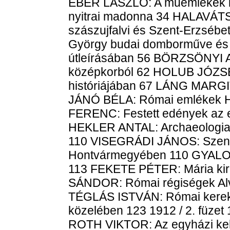
ÉBER LÁSZLÓ: A műemlékek k
nyitrai madonna 34 HALAVÁTS 
szászujfalvi és Szent-Erzséb
György budai domborműve és a
útleírásában 56 BÖRZSÖNYI A
középkorból 62 HOLUB JÓZSEF
históriájában 67 LÁNG MARGIT
JÁNÓ BÉLA: Római emlékek 
FERENC: Festett edények az er
HEKLER ANTAL: Archaeologiai
110 VISEGRÁDI JÁNOS: Szents
Hontvármegyében 110 GYALOKAY
113 FEKETE PÉTER: Mária kir
SÁNDOR: Római régiségek Alv
TÉGLÁS ISTVÁN: Római kerek 
közelében 123 1912 / 2. füz
ROTH VIKTOR: Az egyházi kehe