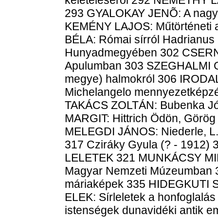
293 GYALOKAY JENÕ: A nagyvá
KEMÉNY LAJOS: Műtörténeti 
BÉLA: Római sírról Hadrianus 
Hunyadmegyében 302 CSERNI 
Apulumban 303 SZEGHALMI G
megye) halmokról 306 IROD
Michelangelo mennyezetképzé
TAKÁCS ZOLTÁN: Bubenka Jón
MARGIT: Hittrich Ödön, Görög
MELEGDI JÁNOS: Niederle, L., 
317 Cziráky Gyula (? - 1912)
LELETEK 321 MUNKÁCSY MIHÁ
Magyar Nemzeti Múzeumban 
máriaképek 335 HIDEGKUTI
ELEK: Sírleletek a honfoglal
istenségek dunavidéki antik