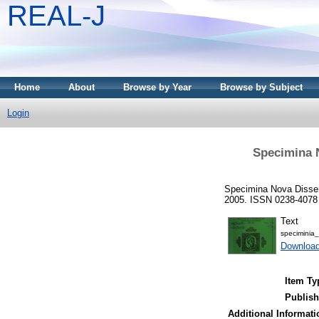
REAL-J
Home
About
Browse by Year
Browse by Subject
Login
Specimina N
Specimina Nova Dissert
2005. ISSN 0238-4078
Text
speciminia
Downloa
Item Ty
Publish
Additional Informati