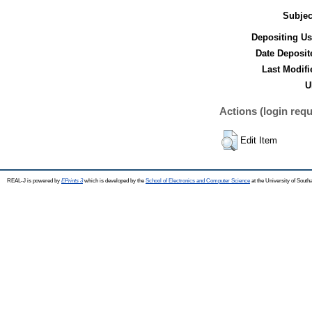
Subjec
Depositing Us
Date Deposit
Last Modifi
U
Actions (login requ
Edit Item
REAL-J is powered by
EPrints 3
which is developed by the
School of Electronics and Computer Science
at the University of Sout