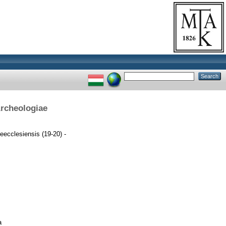
Archeologiae
eecclesiensis (19-20) -
a