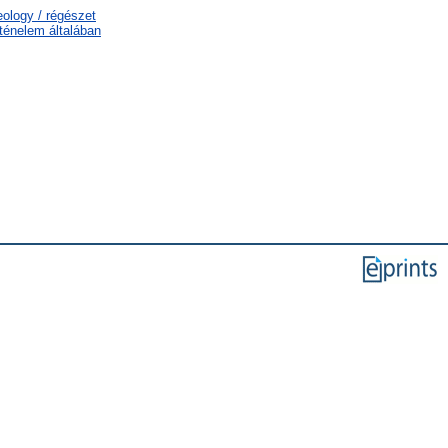
eology / régészet
rténelem általában