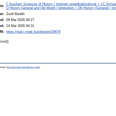
C Auxiliary Sciences of History / történeti segédtudományok > CC Archa
ts:
D History General and Old World / történelem > D0 History (General) / tö
er:
Zsolt Baráth
ed:
09 Mar 2026 09:27
ed:
14 Mar 2026 04:31
RI:
https://real-j.mtak.hu/id/eprint/29878
ired)
hampton.
More information and software credits
.