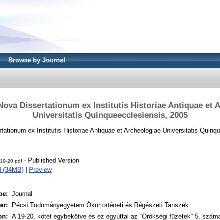
Browse by Journal
ova Dissertationum ex Institutis Historiae Antiquae et 
Universitatis Quinqueecclesiensis, 2005
ationum ex Institutis Historiae Antiquae et Archeologiae Universitatis Quinqu
- Published Version
_19-20.pdf
d (34MB)
|
Preview
pe:
Journal
er:
Pécsi Tudományegyetem Ókortörténeti és Régészeti Tanszék
on:
A 19-20. kötet egybekötve és ez egyúttal az "Örökségi füzetek" 5. szám