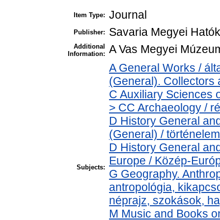
Journal
Item Type:
Savaria Megyei Ható
Publisher:
Additional
A Vas Megyei Múzeum
Information:
A General Works / á
(General). Collectors
C Auxiliary Sciences 
> CC Archaeology / r
D History General and
(General) / történelem
D History General and
Europe / Közép-Euró
Subjects:
G Geography. Anthropo
antropológia, kikapc
néprajz, szokások, 
M Music and Books on