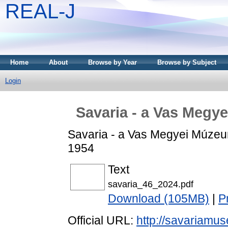
REAL-J
Home
About
Browse by Year
Browse by Subject
Login
Savaria - a Vas Megye
Savaria - a Vas Megyei Múzeum
1954
Text
savaria_46_2024.pdf
Download (105MB)
|
P
Official URL:
http://savariamus