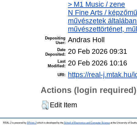
> M1 Music / zene
N Fine Arts / képzőmű
művészetek általában >
művészettörténet, műk
Depositing
Andras Holl
User:
Date
20 Feb 2026 09:31
Deposited:
Last
20 Feb 2026 10:16
Modified:
https://real-j.mtak.hu/
URI:
Actions (login required)
Edit Item
REAL-J is powered by
EPrints 3
which is developed by the
School of Electronics and Computer Science
at the University of Sout