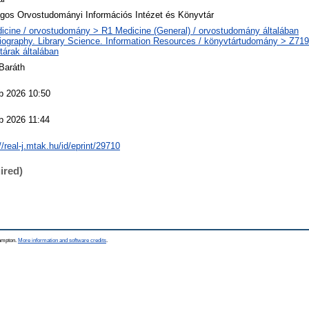
gos Orvostudományi Információs Intézet és Könyvtár
icine / orvostudomány > R1 Medicine (General) / orvostudomány általában
liography. Library Science. Information Resources / könyvtártudomány > Z719 
tárak általában
 Baráth
b 2026 10:50
b 2026 11:44
//real-j.mtak.hu/id/eprint/29710
ired)
hampton.
More information and software credits
.