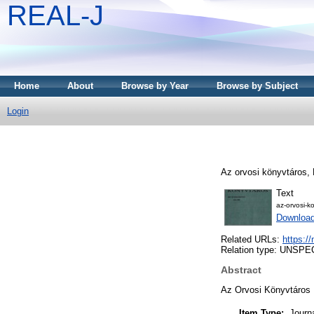
REAL-J
Home
About
Browse by Year
Browse by Subject
Login
Az orvosi könyvtáros,
Text
az-orvosi-k
Downloa
Related URLs:
https:/
Relation type: UNSPE
Abstract
Az Orvosi Könyvtáros 
Item Type:
Journ