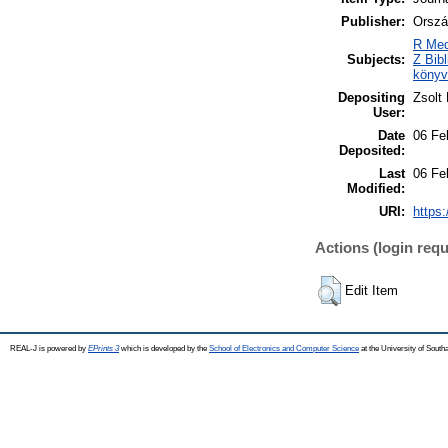
Publisher:
Orszá
R Med
Subjects:
Z Bib
könyv
Depositing
Zsolt
User:
Date
06 Fe
Deposited:
Last
06 Fe
Modified:
URI:
https:
Actions (login requ
Edit Item
REAL-J is powered by
EPrints 3
which is developed by the
School of Electronics and Computer Science
at the University of Sout