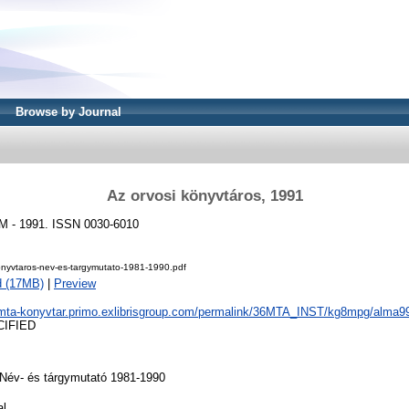
Browse by Journal
Az orvosi könyvtáros, 1991
 M - 1991. ISSN 0030-6010
onyvtaros-nev-es-targymutato-1981-1990.pdf
d (17MB)
|
Preview
/mta-konyvtar.primo.exlibrisgroup.com/permalink/36MTA_INST/kg8mpg/alma
CIFIED
Név- és tárgymutató 1981-1990
al