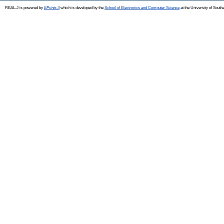
REAL-J is powered by
EPrints 3
which is developed by the
School of Electronics and Computer Science
at the University of Sout