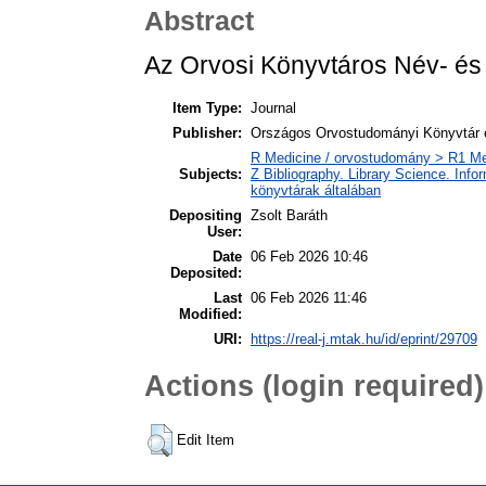
Abstract
Az Orvosi Könyvtáros Név- és
Item Type:
Journal
Publisher:
Országos Orvostudományi Könyvtár
R Medicine / orvostudomány > R1 Med
Subjects:
Z Bibliography. Library Science. Inf
könyvtárak általában
Depositing
Zsolt Baráth
User:
Date
06 Feb 2026 10:46
Deposited:
Last
06 Feb 2026 11:46
Modified:
URI:
https://real-j.mtak.hu/id/eprint/29709
Actions (login required)
Edit Item