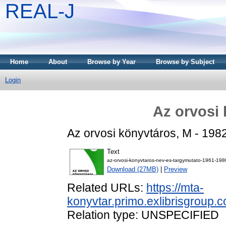
REAL-J
Home
About
Browse by Year
Browse by Subject
Login
Az orvosi 
Az orvosi könyvtáros, M - 19
Text
az-orvosi-konyvtaros-nev-es-targymutato-1961-198
Download (27MB)
|
Preview
Related URLs:
https://mta-
konyvtar.primo.exlibrisgro
Relation type: UNSPECIFIED