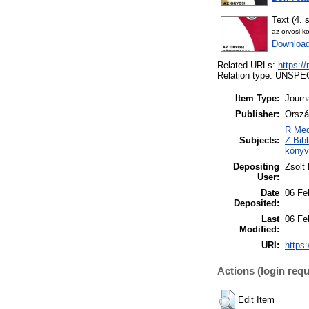
Text (4. 
az-orvosi-k
Downloa
Related URLs:
https:/
Relation type: UNSPE
Item Type:
Journ
Publisher:
Orszá
R Med
Subjects:
Z Bib
könyv
Depositing
Zsolt
User:
Date
06 Fe
Deposited:
Last
06 Fe
Modified:
URI:
https:
Actions (login requ
Edit Item