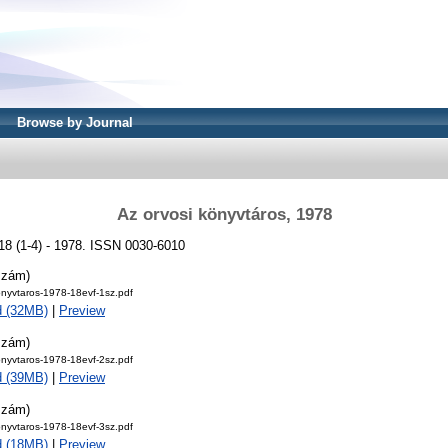
Browse by Journal
Az orvosi könyvtáros, 1978
18 (1-4) - 1978. ISSN 0030-6010
szám)
onyvtaros-1978-18evf-1sz.pdf
d (32MB)
|
Preview
szám)
onyvtaros-1978-18evf-2sz.pdf
d (39MB)
|
Preview
szám)
onyvtaros-1978-18evf-3sz.pdf
d (18MB)
|
Preview