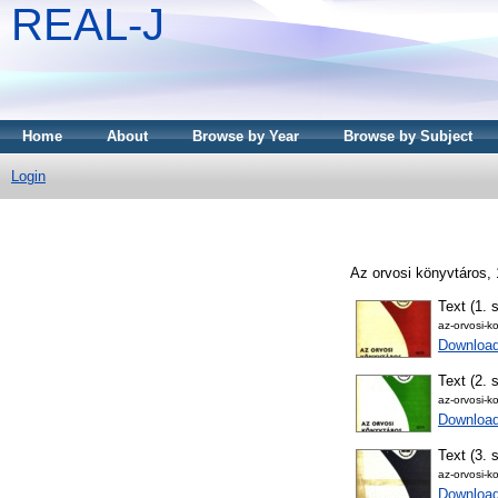
REAL-J
Home
About
Browse by Year
Browse by Subject
Login
Az orvosi könyvtáros, 
Text (1. 
az-orvosi-k
Downloa
Text (2. 
az-orvosi-k
Downloa
Text (3. 
az-orvosi-k
Downloa