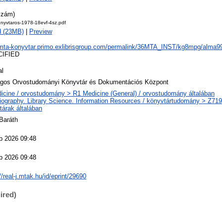
szám)
onyvtaros-1978-18evf-4sz.pdf
d (23MB)
|
Preview
/mta-konyvtar.primo.exlibrisgroup.com/permalink/36MTA_INST/kg8mpg/alma
CIFIED
al
gos Orvostudományi Könyvtár és Dokumentációs Központ
icine / orvostudomány > R1 Medicine (General) / orvostudomány általában
liography. Library Science. Information Resources / könyvtártudomány > Z719 
tárak általában
 Baráth
b 2026 09:48
b 2026 09:48
//real-j.mtak.hu/id/eprint/29690
ired)