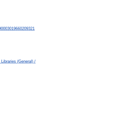
990003019660209321
Libraries (General) /