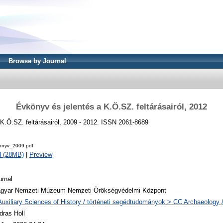
Browse by Journal
Évkönyv és jelentés a K.Ö.SZ. feltárásairól, 2012
K.Ö.SZ. feltárásairól, 2009 - 2012. ISSN 2061-8689
nyv_2009.pdf
d (28MB)
|
Preview
urnal
gyar Nemzeti Múzeum Nemzeti Örökségvédelmi Központ
Auxiliary Sciences of History / történeti segédtudományok > CC Archaeology 
dras Holl