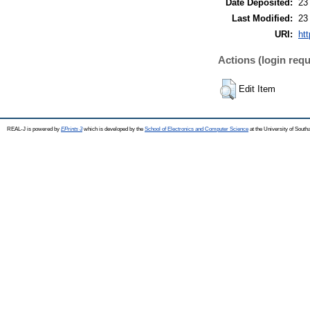
Date Deposited:
23
Last Modified:
23
URI:
htt
Actions (login requ
Edit Item
REAL-J is powered by
EPrints 3
which is developed by the
School of Electronics and Computer Science
at the University of Sout