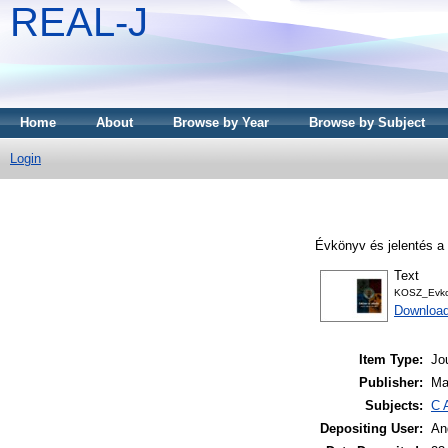
REAL-J
Home
About
Browse by Year
Browse by Subject
Login
Évkönyv és jelentés a 
Text
KOSZ_Evko
Downloa
Item Type:
Jo
Publisher:
Ma
Subjects:
C 
Depositing User:
An