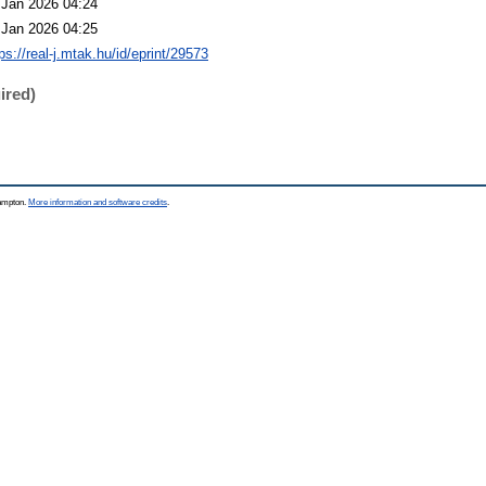
 Jan 2026 04:24
 Jan 2026 04:25
ps://real-j.mtak.hu/id/eprint/29573
ired)
hampton.
More information and software credits
.