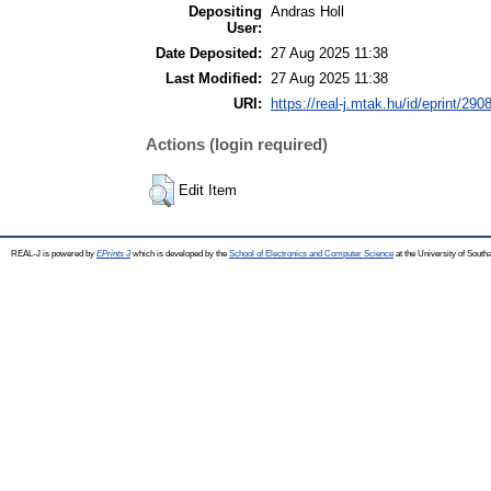
Depositing
Andras Holl
User:
Date Deposited:
27 Aug 2025 11:38
Last Modified:
27 Aug 2025 11:38
URI:
https://real-j.mtak.hu/id/eprint/290
Actions (login required)
Edit Item
REAL-J is powered by
EPrints 3
which is developed by the
School of Electronics and Computer Science
at the University of Sout