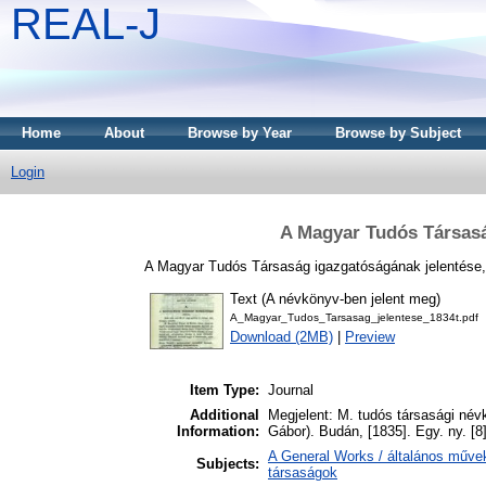
REAL-J
Home
About
Browse by Year
Browse by Subject
Login
A Magyar Tudós Társasá
A Magyar Tudós Társaság igazgatóságának jelentése, 
Text (A névkönyv-ben jelent meg)
A_Magyar_Tudos_Tarsasag_jelentese_1834t.pdf
Download (2MB)
|
Preview
Item Type:
Journal
Additional
Megjelent: M. tudós társasági névk
Information:
Gábor). Budán, [1835]. Egy. ny. [8]
A General Works / általános művek
Subjects:
társaságok