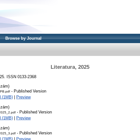
Browse by Journal
Literatura, 2025
 2025. ISSN 0133-2368
szám)
- Published Version
PB.pdf
d (1MB)
|
Preview
szám)
- Published Version
_2025_2.pdf
d (1MB)
|
Preview
szám)
- Published Version
_2025_3.pdf
d (1MB)
|
Preview