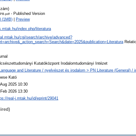
szám)
- Published Version
PB.pdf
d (1MB)
|
Preview
js.mtak.hu/index.php/literatura
real.mtak.hu/cgi/search/archive/advanced?
t=archive&_action_search=Search&date=2025&publication=Literatura
Relatio
urnal
lcsészettudományi Kutatóközpont Irodalomtudományi Intézet
Language and Literature / nyelvészet és irodalom > PN Literature (General) / 
ese Kató
 Aug 2025 10:30
 Feb 2026 13:30
ps://real-j.mtak.hu/id/eprint/29041
ired)