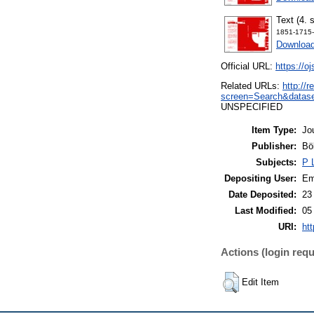
Text (4. 
1851-1715-
Downloa
Official URL:
https://o
Related URLs:
http://
screen=Search&datase
UNSPECIFIED
Item Type:
Jo
Publisher:
Bö
Subjects:
P 
Depositing User:
Em
Date Deposited:
23
Last Modified:
05
URI:
htt
Actions (login requ
Edit Item