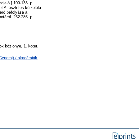
glaló.] 109-133. p.
 A részletes külzeléki
erő befolyása a
otáról. 262-286. p.
k közlönye, 1. kötet,
General) / akadémiák,