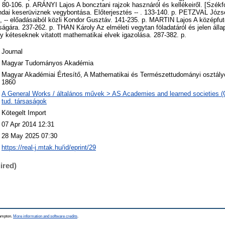
] 80-106. p. ARÁNYI Lajos A boncztani rajzok hasznáról és kellékeiről. [Székfo
ai keserüviznek vegybontása. Előterjesztés -- . 133-140. p. PETZVAL József
 -- előadásaiból közli Kondor Gusztáv. 141-235. p. MARTIN Lajos A középfut
dságára. 237-262. p. THAN Károly Az elméleti vegytan föladatáról és jelen állap
éteseknek vitatott mathematikai elvek igazolása. 287-382. p.
Journal
Magyar Tudományos Akadémia
Magyar Akadémiai Értesítő, A Mathematikai és Természettudományi osztályo
1860
A General Works / általános művek > AS Academies and learned societies (
tud. társaságok
Kötegelt Import
07 Apr 2014 12:31
28 May 2025 07:30
https://real-j.mtak.hu/id/eprint/29
ired)
hampton.
More information and software credits
.