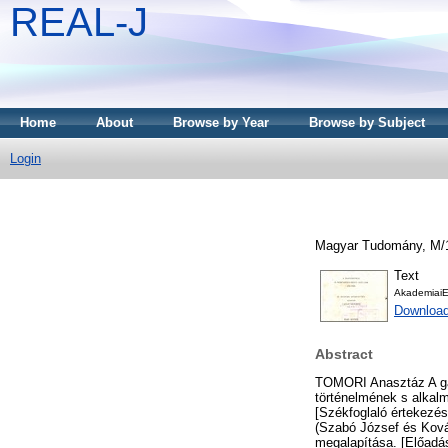
REAL-J
Home
About
Browse by Year
Browse by Subject
Login
Magyar Tudomány, M/1 
Text
AkademiaiE
Downloa
Abstract
TOMORI Anasztáz A gab
történelmének s alkal
[Székfoglaló értekezés
(Szabó József és Ková
megalapítása. [Előadá