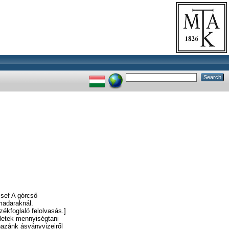
sef A górcső
madaraknál.
ékfoglaló felolvasás.]
letek mennyiségtani
hazánk ásványvizeiről