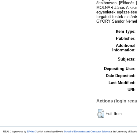
általánosan. [Előadás.
MOLNÁR János A kikind
egyenletek egészelése,
forgatott testek szilár
GYŐRY Sándor Némely k
Item Type:
Publisher:
Additional
Information:
Subjects:
Depositing User:
Date Deposited:
Last Modified:
URI:
Actions (login requ
Edit Item
REAL-J is powered by
EPrints 3
which is developed by the
School of Electronics and Computer Science
at the University of Sout