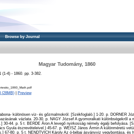
Browse by Journal
Magyar Tudomány, 1860
(1-4) - 1860. pp. 3-382.
rtesito_1860_Math.pdf
d (28MB)
|
Preview
ona- különösen viz- és gőzmalmokról. [Székfoglaló.] 1-20. p. DORNER Józ
mazásának vázlata. 20-30. p. NAGY József A gyomoralkati különbségekről a 
.] 30-44. p. 5 t. BERDE Áron A levegő nyirkosság némely égalji befolyása. [Sz
cs Gyula észrevételeivel.) 45-67. p. WEISZ János Ármin A különméretü vetü
s.] 67-80. p. 5 t. NENDTVICH Károly Az ó-bébai ásványviz vegybontása, és 