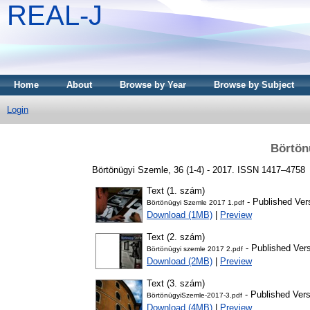
REAL-J
Home
About
Browse by Year
Browse by Subject
Login
Börtön
Börtönügyi Szemle, 36 (1-4) - 2017. ISSN 1417–4758
Text (1. szám)
- Published Ver
Börtönügyi Szemle 2017 1.pdf
Download (1MB)
|
Preview
Text (2. szám)
- Published Ver
Börtönügyi szemle 2017 2.pdf
Download (2MB)
|
Preview
Text (3. szám)
- Published Vers
BörtönügyiSzemle-2017-3.pdf
Download (4MB)
|
Preview