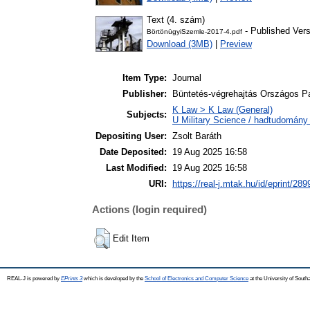
Text (4. szám)
- Published Vers
BörtönügyiSzemle-2017-4.pdf
Download (3MB)
|
Preview
Item Type:
Journal
Publisher:
Büntetés-végrehajtás Országos 
K Law > K Law (General)
Subjects:
U Military Science / hadtudomány 
Depositing User:
Zsolt Baráth
Date Deposited:
19 Aug 2025 16:58
Last Modified:
19 Aug 2025 16:58
URI:
https://real-j.mtak.hu/id/eprint/289
Actions (login required)
Edit Item
REAL-J is powered by
EPrints 3
which is developed by the
School of Electronics and Computer Science
at the University of Sout