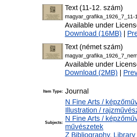
Text (11-12. szám)
magyar_grafika_1926_7_11-1
Available under Licen
Download (16MB)
|
Pr
Text (német szám)
magyar_grafika_1926_7_nem
Available under Licen
Download (2MB)
|
Pre
Journal
Item Type:
N Fine Arts / képzőmű
Illustration / rajzművés
N Fine Arts / képzőműv
Subjects:
művészetek
Z Bibliography. Librar