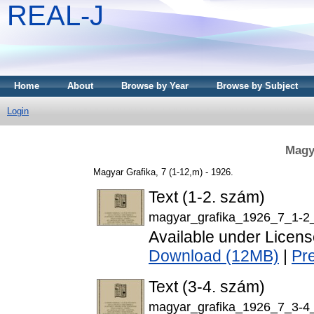
REAL-J
Home
About
Browse by Year
Browse by Subject
Login
Magy
Magyar Grafika, 7 (1-12,m) - 1926.
Text (1-2. szám)
magyar_grafika_1926_7_1-2_
Available under Licen
Download (12MB)
|
Pr
Text (3-4. szám)
magyar_grafika_1926_7_3-4_