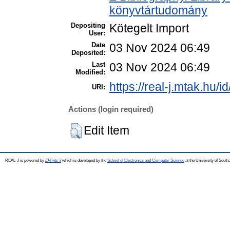
könyvtártudomány
Depositing
Kötegelt Import
User:
Date
03 Nov 2024 06:49
Deposited:
Last
03 Nov 2024 06:49
Modified:
https://real-j.mtak.hu/i
URI:
Actions (login required)
Edit Item
REAL-J is powered by
EPrints 3
which is developed by the
School of Electronics and Computer Science
at the University of Sout