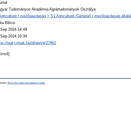
urnal
gyar Tudományos Akadémia Agrártudományok Osztálya
Agriculture / mezőgazdaság > S1 Agriculture (General) / mezőgazdaság által
ka Bilicsi
 Sep 2024 14:49
 Sep 2024 10:34
ps://real-j.mtak.hu/id/eprint/27862
ired)
hampton.
More information and software credits
.