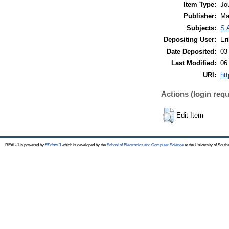
Item Type:
Jo
Publisher:
Ma
Subjects:
S 
Depositing User:
Eri
Date Deposited:
03
Last Modified:
06
URI:
htt
Actions (login requ
Edit Item
REAL-J is powered by
EPrints 3
which is developed by the
School of Electronics and Computer Science
at the University of Sout