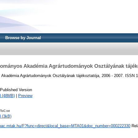
Browse by Journal
ományos Akadémia Agrártudományok Osztályának tájéko
Akadémia Agrártudományok Osztályának tájékoztatója, 2006 - 2007. ISSN 
 Published Version
d (48MB)
|
Preview
oC.txt
 (3kB)
/opac.mtak.hu/F?func=direct&local_base=MTA01&doc_number=000222330
Rela