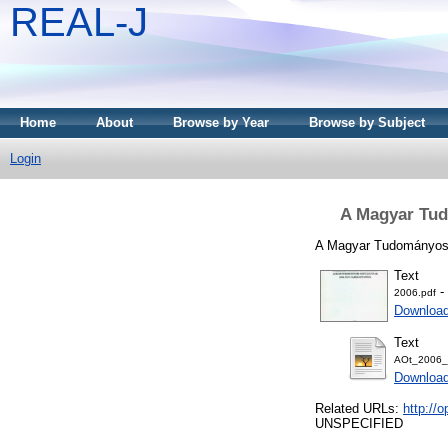
REAL-J
Home
About
Browse by Year
Browse by Subject
Login
A Magyar Tud
A Magyar Tudományos 
Text
-
2006.pdf
Downloa
Text
AOt_2006_T
Download
Related URLs:
http:/
UNSPECIFIED