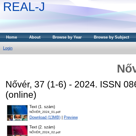
REAL-J
Home
About
Browse by Year
Browse by Subject
Login
Nőv
Nővér, 37 (1-6) - 2024. ISSN 0
(online)
Text (1. szám)
NŐVÉR_2024_01.pdf
Download (13MB)
|
Preview
Text (2. szám)
NŐVÉR_2024_02.pdf