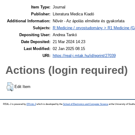
Item Type:
Journal
Publisher:
Literatura Medica Kiadó
Additional Information:
Nővér - Az ápolás elmélete és gyakorlata
Subjects:
R Medicine / orvostudomány > R1 Medicine (Ge
Depositing User:
Andrea Tankó
Date Deposited:
21 Mar 2024 14:23
Last Modified:
02 Jan 2025 08:15
URI:
https://real-j.mtak.hu/id/eprint/27039
Actions (login required)
Edit Item
REAL-J is powered by
EPrints 3
which is developed by the
School of Electronics and Computer Science
at the University of Sout