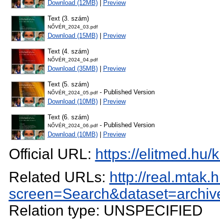
Download (12MB)
|
Preview
Text (3. szám)
NŐVÉR_2024_03.pdf
Download (15MB)
|
Preview
Text (4. szám)
NŐVÉR_2024_04.pdf
Download (35MB)
|
Preview
Text (5. szám)
- Published Version
NŐVÉR_2024_05.pdf
Download (10MB)
|
Preview
Text (6. szám)
- Published Version
NŐVÉR_2024_06.pdf
Download (10MB)
|
Preview
Official URL:
https://elitmed.hu/
Related URLs:
http://real.mtak
screen=Search&dataset=archi
Relation type: UNSPECIFIED