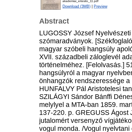
akademiai_ertesito_11.pdf
Download (3MB)
|
Preview
Abstract
LUGOSSY József Nyelvészeti i
szómaradványok. [Székfoglaló 
magyar szóbeli hangsúly apol
XVII. századbeli záloglevél a
történelméhez. [Felolvasás.]
hangsúlyról a magyar nyelvb
önhangzók rendszeressége a g
HUNFALVY Pál Aristotelesi tanu
SZILÁGYI Sándor Bánffi Dénes 
melylyel a MTA-ban 1859. mart. 
137-220. p. GREGUSS Ágost Je
jutalomért versenyző vígjáték
vogul monda. /Vogul nyelvtani é