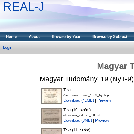
REAL-J
Home
About
Browse by Year
Browse by Subject
Login
Magyar 
Magyar Tudomány, 19 (Ny1-9) 
Text
AkademiaiErtesito_1859_Nyelv.pdf
Download (41MB)
|
Preview
Text (10. szám)
akademiai_ertesito_10.pdf
Download (3MB)
|
Preview
Text (11. szám)