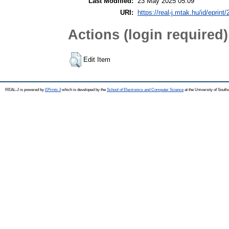
Last Modified:
23 May 2025 05:09
URI:
https://real-j.mtak.hu/id/eprint/
Actions (login required)
Edit Item
REAL-J is powered by
EPrints 3
which is developed by the
School of Electronics and Computer Science
at the University of Sout