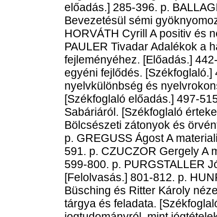
előadás.] 285-396. p. BALLAG
Bevezetésül sémi gyöknyomozá
HORVÁTH Cyrill A positiv és ne
PAULER Tivadar Adalékok a ha
fejleményéhez. [Előadás.] 44
egyéni fejlődés. [Székfoglaló.
nyelvkülönbség és nyelvrokons
[Székfoglaló előadás.] 497-5
Sabáriáról. [Székfoglaló érte
Bölcsészeti zátonyok és örvén
p. GREGUSS Ágost A materialis
591. p. CZUCZOR Gergely A má
599-800. p. PURGSTALLER Józs
[Felolvasás.] 801-812. p. HU
Büsching és Ritter Károly nézete
tárgya és feladata. [Székfogla
jogtudományról, mint jógtételek