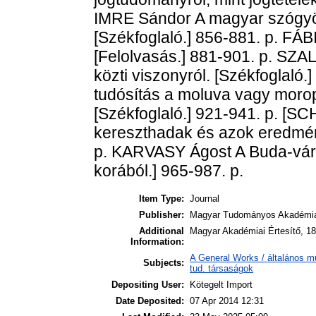
IMRE Sándor A magyar szógyök
[Székfoglaló.] 856-881. p. FÁ
[Felolvasás.] 881-901. p. SZAL
közti viszonyról. [Székfoglal
tudósítás a moluva vagy moropu
[Székfoglaló.] 921-941. p.
kereszthadak és azok eredmény
p. KARVASY Ágost A Buda-váro
korából.] 965-987. p.
Item Type:
Journal
Publisher:
Magyar Tudományos Akadémi
Additional
Magyar Akadémiai Értesítő, 18
Information:
A General Works / általános m
Subjects:
tud. társaságok
Depositing User:
Kötegelt Import
Date Deposited:
07 Apr 2014 12:31