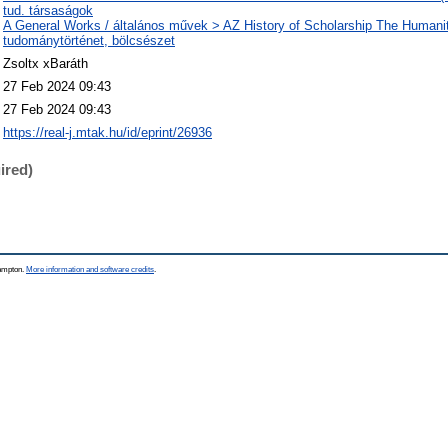
tud. társaságok
A General Works / általános művek > AZ History of Scholarship The Humanit
tudománytörténet, bölcsészet
Zsoltx xBaráth
27 Feb 2024 09:43
27 Feb 2024 09:43
https://real-j.mtak.hu/id/eprint/26936
ired)
hampton.
More information and software credits
.