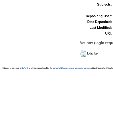
Subjects:
Depositing User:
Date Deposited:
Last Modified:
URI:
Actions (login requ
Edit Item
REAL-J is powered by
EPrints 3
which is developed by the
School of Electronics and Computer Science
at the University of Sout