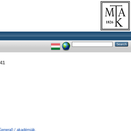
941
General) / akadémiák,