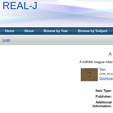
REAL-J
Home
About
Browse by Year
Browse by Subject
Login
A 
A külföldi magyar inté
Text
1939_40.p
Downloa
Item Type:
Publisher:
Additional
Information: