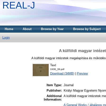
REAL-J
Home
About
Browse by Year
Browse by Subject
Login
A külföldi magyar intéz
A külföldi magyar intézetek megalapítása és működése
Text
1938_39.pdf
Download (34MB)
|
Preview
Item Type:
Journal
Publisher:
Királyi Magyar Egyetemi Nyo
Additional
A külföldi magyar intézetek m
Information:
A General Works / általános m