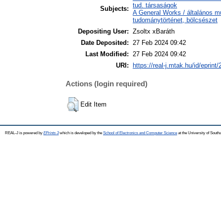
tud. társaságok
Subjects:
A General Works / általános m
tudománytörténet, bölcsészet
Depositing User:
Zsoltx xBaráth
Date Deposited:
27 Feb 2024 09:42
Last Modified:
27 Feb 2024 09:42
URI:
https://real-j.mtak.hu/id/eprint
Actions (login required)
Edit Item
REAL-J is powered by
EPrints 3
which is developed by the
School of Electronics and Computer Science
at the University of Sout