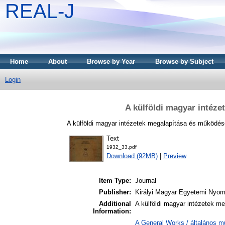
REAL-J
Home
About
Browse by Year
Browse by Subject
Login
A külföldi magyar intéz
A külföldi magyar intézetek megalapítása és működése
Text
1932_33.pdf
Download (92MB)
|
Preview
Item Type:
Journal
Publisher:
Királyi Magyar Egyetemi Nyo
Additional
A külföldi magyar intézetek m
Information:
A General Works / általános m