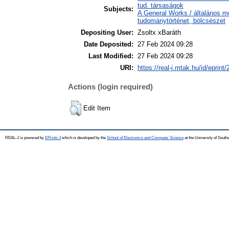
tud. társaságok
Subjects:
A General Works / általános m
tudománytörténet, bölcsészet
Depositing User:
Zsoltx xBaráth
Date Deposited:
27 Feb 2024 09:28
Last Modified:
27 Feb 2024 09:28
URI:
https://real-j.mtak.hu/id/eprint
Actions (login required)
Edit Item
REAL-J is powered by
EPrints 3
which is developed by the
School of Electronics and Computer Science
at the University of Sout