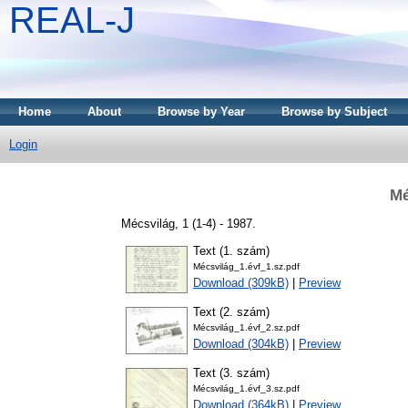
REAL-J
Home
About
Browse by Year
Browse by Subject
Login
Mé
Mécsvilág, 1 (1-4) - 1987.
Text (1. szám)
Mécsvilág_1.évf_1.sz.pdf
Download (309kB)
|
Preview
Text (2. szám)
Mécsvilág_1.évf_2.sz.pdf
Download (304kB)
|
Preview
Text (3. szám)
Mécsvilág_1.évf_3.sz.pdf
Download (364kB)
|
Preview