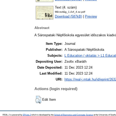
Text (4. szám)
Mécsvilág_1.évf_4.sz.pdf
Download (587kB)
|
Preview
Abstract
A Sárospataki Népfőiskola egyesület időszakos kiadv
Item Type:
Journal
Publisher:
A Sárospataki Népfőiskola
Subjects:
L Education / oktatás > L1 Educati
Depositing User:
Zsoltx xBaráth
Date Deposited:
11 Dec 2023 12:24
Last Modified:
11 Dec 2023 12:24
URI:
https://real-j.mtak.hu/id/eprint/263
Actions (login required)
Edit Item
REAL-J is powered by
EPrints 3
which is developed by the
School of Electronics and Computer Science
at the University of Sout