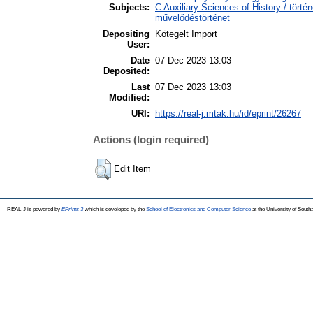
Subjects:
C Auxiliary Sciences of History / törté
művelődéstörténet
Depositing
Kötegelt Import
User:
Date
07 Dec 2023 13:03
Deposited:
Last
07 Dec 2023 13:03
Modified:
URI:
https://real-j.mtak.hu/id/eprint/26267
Actions (login required)
Edit Item
REAL-J is powered by
EPrints 3
which is developed by the
School of Electronics and Computer Science
at the University of Sout