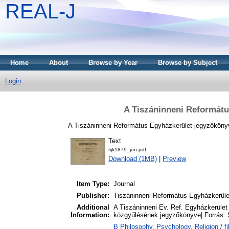
REAL-J
Home
About
Browse by Year
Browse by Subject
Login
A Tiszáninneni Reformátu
A Tiszáninneni Református Egyházkerület jegyzőkönyv
Text
tijk1879_jun.pdf
Download (1MB)
|
Preview
Item Type:
Journal
Publisher:
Tiszáninneni Református Egyházkerüle
Additional
A Tiszáninneni Ev. Ref. Egyházkerület 1
Information:
közgyűlésének jegyzőkönyve| Forrás:
B Philosophy. Psychology. Religion / fi