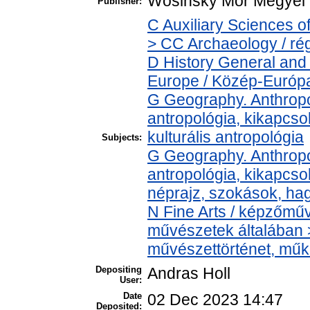
Wosinsky Mór Megye
Publisher:
C Auxiliary Sciences o
> CC Archaeology / ré
D History General and
Europe / Közép-Európ
G Geography. Anthropol
antropológia, kikapcsol
kulturális antropológia
Subjects:
G Geography. Anthropol
antropológia, kikapcs
néprajz, szokások, h
N Fine Arts / képzőműv
művészetek általában > 
művészettörténet, műkr
Depositing
Andras Holl
User:
Date
02 Dec 2023 14:47
Deposited: