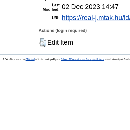
Last
02 Dec 2023 14:47
Modified:
https://real-j.mtak.hu/i
URI:
Actions (login required)
Edit Item
REAL-J is powered by
EPrints 3
which is developed by the
School of Electronics and Computer Science
at the University of Sout