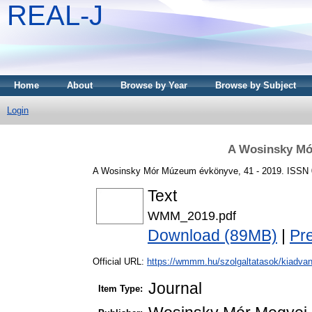
REAL-J
Home
About
Browse by Year
Browse by Subject
Login
A Wosinsky Mó
A Wosinsky Mór Múzeum évkönyve, 41 - 2019. ISSN 
Text
WMM_2019.pdf
Download (89MB)
|
Pr
Official URL:
https://wmmm.hu/szolgaltatasok/kiadvan
Journal
Item Type: