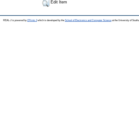
Edit Item
REAL-J is powered by
EPrints 3
which is developed by the
School of Electronics and Computer Science
at the University of Sout