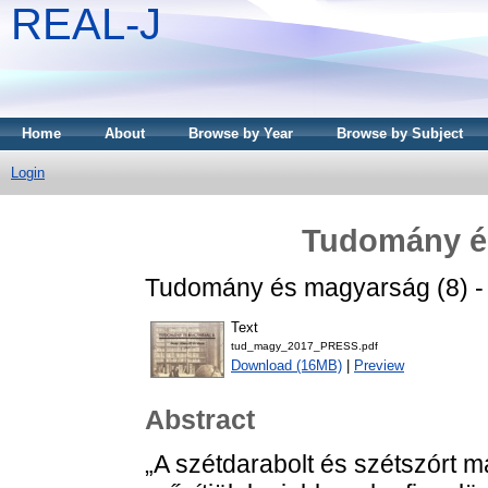
REAL-J
Home
About
Browse by Year
Browse by Subject
Login
Tudomány é
Tudomány és magyarság (8) - 
Text
tud_magy_2017_PRESS.pdf
Download (16MB)
|
Preview
Abstract
„A szétdarabolt és szétszórt 