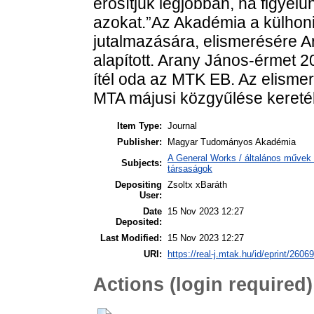
erősítjük legjobban, ha figyel
azokat.”Az Akadémia a külhon
jutalmazására, elismerésére A
alapított. Arany János-érmet 2
ítél oda az MTK EB. Az elisme
MTA májusi közgyűlése kereté
Item Type:
Journal
Publisher:
Magyar Tudományos Akadémia
A General Works / általános művek 
Subjects:
társaságok
Depositing
Zsoltx xBaráth
User:
Date
15 Nov 2023 12:27
Deposited:
Last Modified:
15 Nov 2023 12:27
URI:
https://real-j.mtak.hu/id/eprint/26069
Actions (login required)