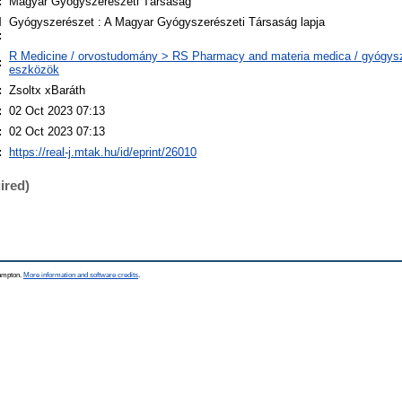
:
Magyar Gyógyszerészeti Társaság
l
Gyógyszerészet : A Magyar Gyógyszerészeti Társaság lapja
:
R Medicine / orvostudomány > RS Pharmacy and materia medica / gyógysz
:
eszközök
:
Zsoltx xBaráth
:
02 Oct 2023 07:13
:
02 Oct 2023 07:13
:
https://real-j.mtak.hu/id/eprint/26010
ired)
hampton.
More information and software credits
.