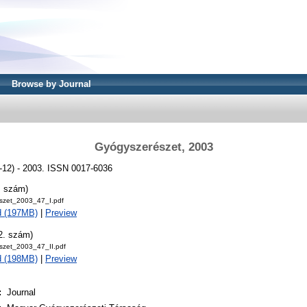
Browse by Journal
Gyógyszerészet, 2003
-12) - 2003. ISSN 0017-6036
. szám)
szet_2003_47_I.pdf
d (197MB)
|
Preview
2. szám)
szet_2003_47_II.pdf
d (198MB)
|
Preview
:
Journal