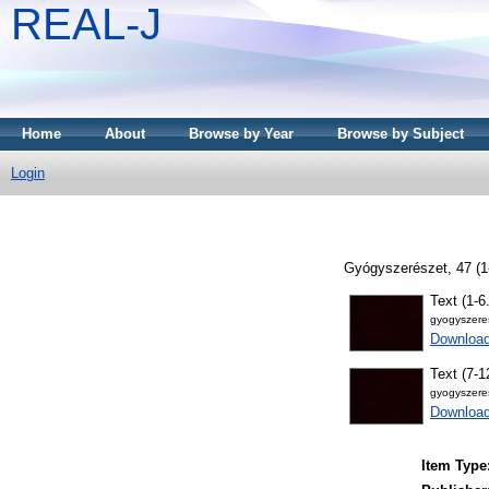
REAL-J
Home
About
Browse by Year
Browse by Subject
Login
Gyógyszerészet, 47 (1
Text (1-6
gyogyszere
Downloa
Text (7-1
gyogyszere
Downloa
Item Type