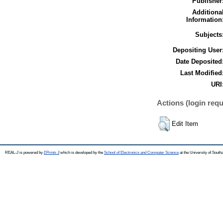
Publisher
Additiona
Information
Subjects
Depositing User
Date Deposited
Last Modified
URI
Actions (login requ
Edit Item
REAL-J is powered by
EPrints 3
which is developed by the
School of Electronics and Computer Science
at the University of Sout