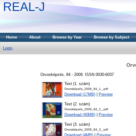
REAL-J
Home
About
Browse by Year
Browse by Subject
Login
Orv
Orvosképzés, 84 - 2009. ISSN 0030-6037
Text (1. szám)
Orvosképzés_2009_84_1_.pdf
Download (17MB)
|
Preview
Text (2. szám)
Orvosképzés_2009_84_2_.pdf
Download (40MB)
|
Preview
Text (3. szám)
Orvosképzés_2009_84_3_.pdf
Download (4MB)
|
Preview