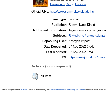
Download (1MB)
|
Preview
Official URL:
http://www.semmelweiskiado.hu
Item Type:
Journal
Publisher:
Semmelweis Kiadó
Additional Information:
A graduális és posztgraduál
Subjects:
R Medicine / orvostudomán
Depositing User:
Kötegelt Import
Date Deposited:
07 Nov 2022 07:40
Last Modified:
07 Nov 2022 07:40
URI:
https://real-j.mtak.hu/id/ep
Actions (login required)
Edit Item
REAL-J is powered by
EPrints 3
which is developed by the
School of Electronics and Computer Science
at the University of Sout