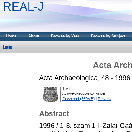
REAL-J
Home
About
Browse by Year
Browse by Subject
Login
Acta Arch
Acta Archaeologica, 48 - 1996.
Text
ACTAARCHEOLOGICA_48.pdf
Download (369MB)
|
Preview
Abstract
1996 / 1-3. szám 1 I. Zalai-Ga