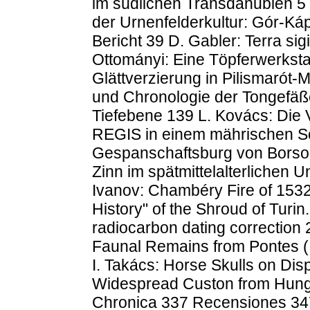
im südlichen Transdanubien 5 
der Urnenfelderkultur: Gór-Ká
Bericht 39 D. Gabler: Terra sigi
Ottományi: Eine Töpferwerksta
Glättverzierung in Pilismarót
und Chronologie der Tongefäße
Tiefebene 139 L. Kovács: Die
REGIS in einem mährischen Sc
Gespanschaftsburg von Borsod
Zinn im spätmittelalterlichen U
Ivanov: Chambéry Fire of 1532
History" of the Shroud of Turi
radiocarbon dating correction 
Faunal Remains from Pontes (
I. Takács: Horse Skulls on Dis
Widespread Custon from Hun
Chronica 337 Recensiones 347