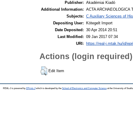
Publisher:
Akadémiai Kiadó
Additional Information:
ACTA ARCHAEOLOGICA T
Subjects:
C Auxiliary Sciences of Hi
Depositing User:
Kötegelt Import
Date Deposited:
30 Apr 2014 20:51
Last Modified:
09 Jan 2017 07:34
URI:
https://real-j.mtak.hu/id/epr
Actions (login required)
Edit Item
REAL-J is powered by
EPrints 3
which is developed by the
School of Electronics and Computer Science
at the University of Sout