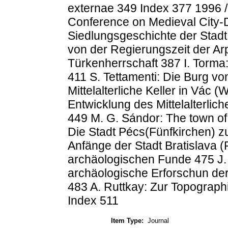
externae 349 Index 377 1996 /
Conference on Medieval City-D
Siedlungsgeschichte der Stad
von der Regierungszeit der A
Türkenherrschaft 387 I. Torma:
411 S. Tettamenti: Die Burg vo
Mittelalterliche Keller in Vác 
Entwicklung des Mittelalterli
449 M. G. Sándor: The town of
Die Stadt Pécs(Fünfkirchen) zu
Anfänge der Stadt Bratislava (
archäologischen Funde 475 J.
archäologische Erforschun der
483 A. Ruttkay: Zur Topographi
Index 511
Item Type:
Journal