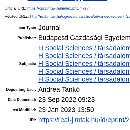
Official URL:
https://ojs3.mtak.hu/index.php/mksv
Related URLs:
http://real.mtak.hu/cgi/search/archive/advanced?sc
Journal
Item Type:
Budapesti Gazdasági Egyetem, 
Publisher:
H Social Sciences / társadalom
H Social Sciences / társada
H Social Sciences / társadalo
Subjects:
H Social Sciences / társada
H Social Sciences / társadal
Andrea Tankó
Depositing User:
23 Sep 2022 09:23
Date Deposited:
23 Jan 2023 13:50
Last Modified:
https://real-j.mtak.hu/id/eprint
URI: