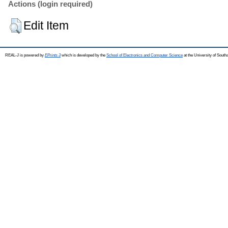
Actions (login required)
Edit Item
REAL-J is powered by
EPrints 3
which is developed by the
School of Electronics and Computer Science
at the University of Sout