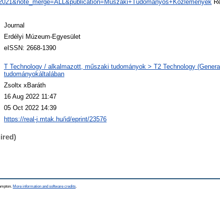
2021&note_merge=ALL&publication=Műszaki+Tudományos+Közlemények
Re
Journal
Erdélyi Múzeum-Egyesület
eISSN: 2668-1390
T Technology / alkalmazott, műszaki tudományok > T2 Technology (General
tudományokáltalában
Zsoltx xBaráth
16 Aug 2022 11:47
05 Oct 2022 14:39
https://real-j.mtak.hu/id/eprint/23576
ired)
hampton.
More information and software credits
.