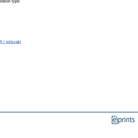
lation type:
) / műszaki