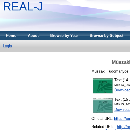
REAL-J
Home
About
Browse by Year
Browse by Subject
Login
Műszaki
Műszaki Tudományos K
Text (14.
MTK14_202
Downloa
Text (15 
MTK15_202
Downloa
Official URL:
https://e
Related URLs:
http://