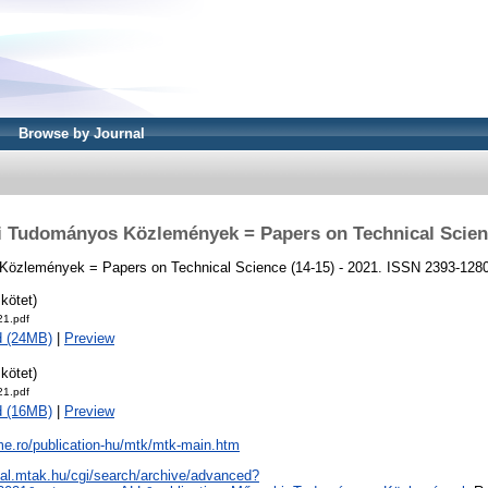
Browse by Journal
 Tudományos Közlemények = Papers on Technical Scien
özlemények = Papers on Technical Science (14-15) - 2021. ISSN 2393-128
 kötet)
1.pdf
d (24MB)
|
Preview
.kötet)
1.pdf
d (16MB)
|
Preview
me.ro/publication-hu/mtk/mtk-main.htm
real.mtak.hu/cgi/search/archive/advanced?