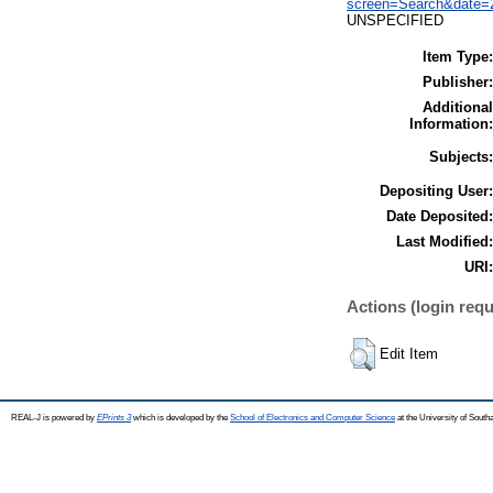
screen=Search&date=
UNSPECIFIED
Item Type:
Publisher:
Additional
Information:
Subjects:
Depositing User:
Date Deposited:
Last Modified:
URI:
Actions (login requ
Edit Item
REAL-J is powered by
EPrints 3
which is developed by the
School of Electronics and Computer Science
at the University of Sout