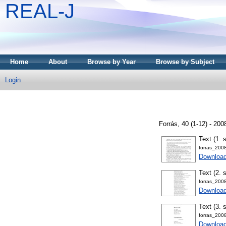
REAL-J
Home
About
Browse by Year
Browse by Subject
Login
Forrás, 40 (1-12) - 2
Text (1. 
forras_200
Downloa
Text (2. 
forras_200
Download
Text (3. 
forras_200
Download