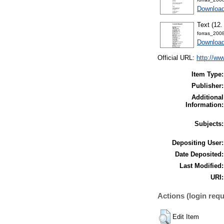
Downloa
Text (12
forras_200
Downloa
Official URL:
http://ww
Item Type:
Publisher:
Additional
Information:
Subjects:
Depositing User:
Date Deposited:
Last Modified:
URI:
Actions (login requ
Edit Item