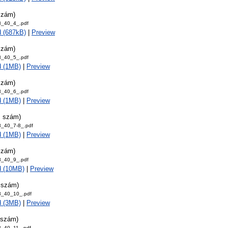
szám)
8_40_4_.pdf
 (687kB)
|
Preview
szám)
8_40_5_.pdf
d (1MB)
|
Preview
szám)
8_40_6_.pdf
d (1MB)
|
Preview
. szám)
8_40_7-8_.pdf
d (1MB)
|
Preview
szám)
8_40_9_.pdf
d (10MB)
|
Preview
. szám)
8_40_10_.pdf
d (3MB)
|
Preview
 szám)
8_40_11_.pdf