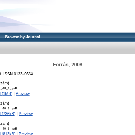
Browse by Journal
Forrás, 2008
008. ISSN 0133–056X
szám)
8_40_1_.pdf
d (1MB)
|
Preview
szám)
8_40_2_.pdf
 (736kB)
|
Preview
szám)
8_40_3_.pdf
 (813kB)
|
Preview