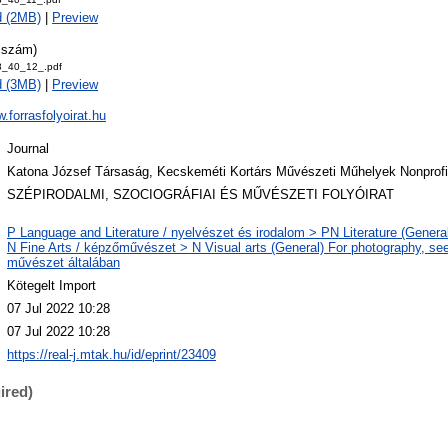
d (2MB)
|
Preview
. szám)
8_40_12_.pdf
d (3MB)
|
Preview
w.forrasfolyoirat.hu
Journal
Katona József Társaság, Kecskeméti Kortárs Művészeti Műhelyek Nonprofit
SZÉPIRODALMI, SZOCIOGRÁFIAI ÉS MŰVÉSZETI FOLYÓIRAT
P Language and Literature / nyelvészet és irodalom > PN Literature (General
N Fine Arts / képzőművészet > N Visual arts (General) For photography, see
művészet általában
Kötegelt Import
07 Jul 2022 10:28
07 Jul 2022 10:28
https://real-j.mtak.hu/id/eprint/23409
ired)