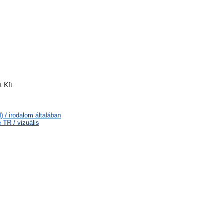
 Kft.
) / irodalom általában
 TR / vizuális