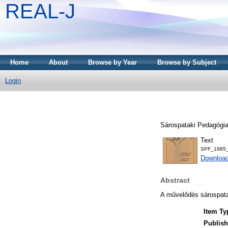
REAL-J
Home
About
Browse by Year
Browse by Subject
Login
Sárospataki Pedagógiai
Text
SPF_1985_
Downloa
Abstract
A művelődés sárospata
Item Ty
Publish