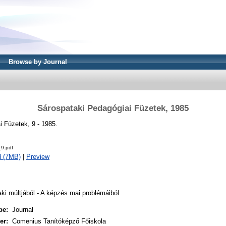
Browse by Journal
Sárospataki Pedagógiai Füzetek, 1985
 Füzetek, 9 - 1985.
9.pdf
d (7MB)
|
Preview
ki múltjából - A képzés mai problémáiból
pe:
Journal
er:
Comenius Tanítóképző Főiskola