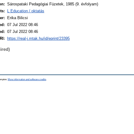
on:
Sárospataki Pedagógiai Füzetek, 1985 (9. évfolyam)
ts:
L Education / oktatás
er:
Erika Bilicsi
ed:
07 Jul 2022 08:46
ed:
07 Jul 2022 08:46
RI:
https://real-j.mtak.hu/id/eprint/23395
ired)
hampton.
More information and software credits
.