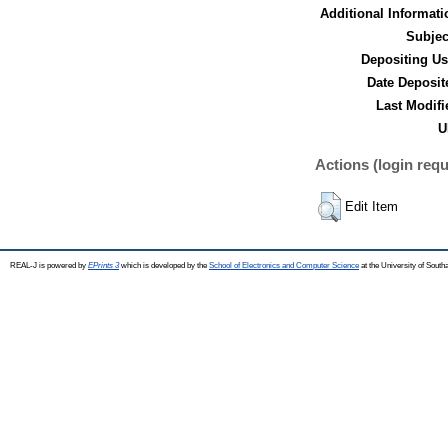
Additional Informati
Subjec
Depositing Us
Date Deposit
Last Modifi
U
Actions (login requ
Edit Item
REAL-J is powered by
EPrints 3
which is developed by the
School of Electronics and Computer Science
at the University of Sout