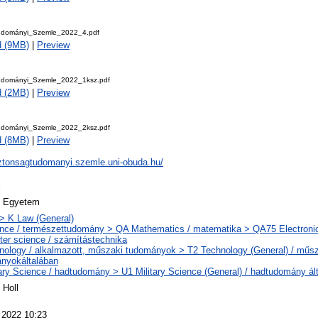
udományi_Szemle_2022_4.pdf
d (9MB)
|
Preview
udományi_Szemle_2022_1ksz.pdf
d (2MB)
|
Preview
udományi_Szemle_2022_2ksz.pdf
d (8MB)
|
Preview
iztonsagtudomanyi.szemle.uni-obuda.hu/
l
i Egyetem
> K Law (General)
nce / természettudomány > QA Mathematics / matematika > QA75 Electroni
er science / számítástechnika
nology / alkalmazott, műszaki tudományok > T2 Technology (General) / műs
nyokáltalában
tary Science / hadtudomány > U1 Military Science (General) / hadtudomány ál
 Holl
 2022 10:23