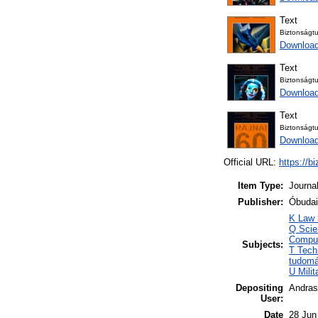
Text
Biztonságt
Downloa
Text
Biztonságt
Downloa
Text
Biztonságt
Downloa
Official URL:
https://b
Item Type:
Journa
Publisher:
Óbuda
K Law 
Q Scie
Comput
Subjects:
T Tech
tudomá
U Mili
Depositing
Andras
User:
Date
28 Jun