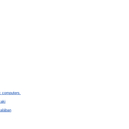
c computers.
zaki
talában