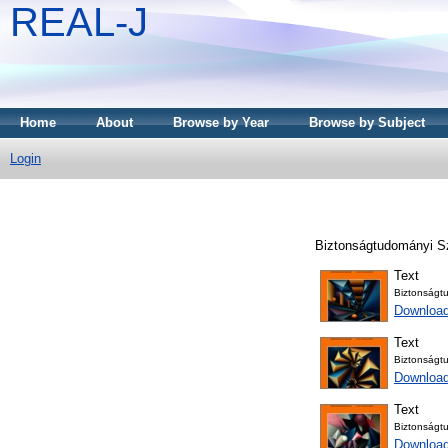
REAL-J
Home
About
Browse by Year
Browse by Subject
Login
Biztonságtudományi Sz
Text
Biztonság
Downloa
Text
Biztonság
Downloa
Text
Biztonság
Downloa