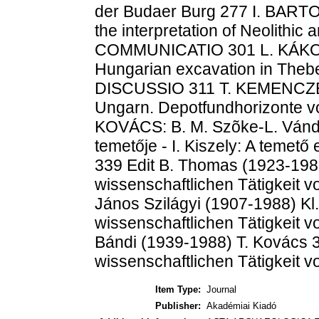
der Budaer Burg 277 I. BARTO
the interpretation of Neolithic 
COMMUNICATIO 301 L. KÁKOSY:
Hungarian excavation in Theb
DISCUSSIO 311 T. KEMENCZEI:
Ungarn. Depotfundhorizonte v
KOVÁCS: B. M. Szõke-L. Vándo
temetője - I. Kiszely: A teme
339 Edit B. Thomas (1923-1988
wissenschaftlichen Tätigkeit v
János Szilágyi (1907-1988) Kl
wissenschaftlichen Tätigkeit v
Bándi (1939-1988) T. Kovács 3
wissenschaftlichen Tätigkeit v
Item Type:
Journal
Publisher:
Akadémiai Kiadó