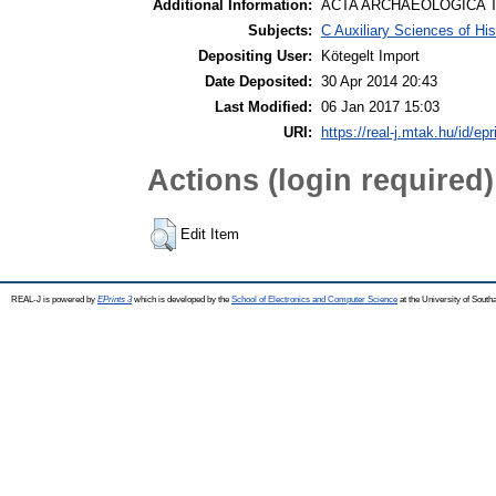
Additional Information:
ACTA ARCHAEOLOGICA T
Subjects:
C Auxiliary Sciences of Hi
Depositing User:
Kötegelt Import
Date Deposited:
30 Apr 2014 20:43
Last Modified:
06 Jan 2017 15:03
URI:
https://real-j.mtak.hu/id/epr
Actions (login required)
Edit Item
REAL-J is powered by
EPrints 3
which is developed by the
School of Electronics and Computer Science
at the University of Sout