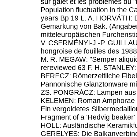
sur galet et les problemes du 
Population fluctuation in the 
years Bp 19 L. A. HORVÁTH: Ein
Gemarkung von Bak. (Angaben 
mitteleuropäischen Furchen
V. CSERMÉNYI-J.-P. GUILLAU
hongroise de fouilles des 198
M. R. MEGAW: "Semper aliquid 
rereviewed 63 F. H. STANLEY: 
BERECZ: Römerzeitliche Fibel
Pannonische Glanztonware mit
ZS. PONGRÁCZ: Lampen aus Z
KELEMEN: Roman Amphorae in
Ein vergoldetes Silbermedail
Fragment of a 'Hedvig beaker' 
HOLL: Ausländische Keramikfun
GERELYES: Die Balkanverbind