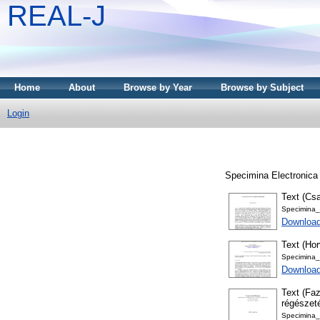
REAL-J
Home
About
Browse by Year
Browse by Subject
Login
Specimina Electronica A
Text (Cs
Specimina_
Download
Text (Ho
Specimina_
Downloa
Text (Faz
régészet
Specimina_