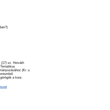
rban?)
, (17) sz. Horváth
: Tematikus
ulmányozásához (Kr. u.
soniumból
a görögök a kora
észet