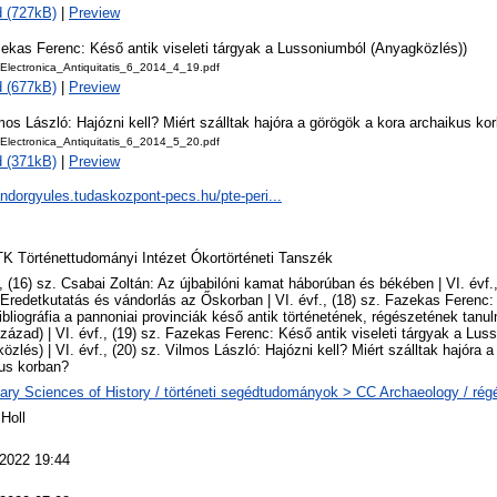
 (727kB)
|
Preview
zekas Ferenc: Késő antik viseleti tárgyak a Lussoniumból (Anyagközlés))
Electronica_Antiquitatis_6_2014_4_19.pdf
 (677kB)
|
Preview
mos László: Hajózni kell? Miért szálltak hajóra a görögök a kora archaikus ko
Electronica_Antiquitatis_6_2014_5_20.pdf
 (371kB)
|
Preview
andorgyules.tudaskozpont-pecs.hu/pte-peri...
 Történettudományi Intézet Ókortörténeti Tanszék
., (16) sz. Csabai Zoltán: Az újbabilóni kamat háborúban és békében | VI. évf.
Eredetkutatás és vándorlás az Őskorban | VI. évf., (18) sz. Fazekas Ferenc
ibliográfia a pannoniai provinciák késő antik történetének, régészetének tan
század) | VI. évf., (19) sz. Fazekas Ferenc: Késő antik viseleti tárgyak a Lus
özlés) | VI. évf., (20) sz. Vilmos László: Hajózni kell? Miért szálltak hajóra 
us korban?
iary Sciences of History / történeti segédtudományok > CC Archaeology / rég
Holl
 2022 19:44