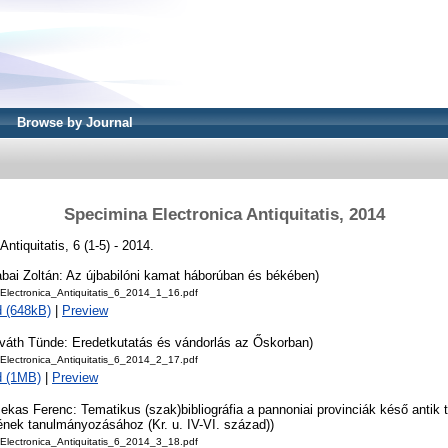
Browse by Journal
Specimina Electronica Antiquitatis, 2014
ntiquitatis, 6 (1-5) - 2014.
abai Zoltán: Az újbabilóni kamat háborúban és békében)
Electronica_Antiquitatis_6_2014_1_16.pdf
 (648kB)
|
Preview
rváth Tünde: Eredetkutatás és vándorlás az Őskorban)
Electronica_Antiquitatis_6_2014_2_17.pdf
d (1MB)
|
Preview
ekas Ferenc: Tematikus (szak)bibliográfia a pannoniai provinciák késő antik 
ének tanulmányozásához (Kr. u. IV-VI. század))
Electronica_Antiquitatis_6_2014_3_18.pdf