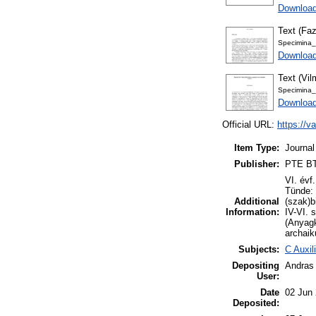
Download
Text (Fa
Specimina_
Download
Text (Vil
Specimina_
Download
Official URL:
https://v
Item Type:
Journal
Publisher:
PTE BTK
VI. évf
Tünde: 
Additional
(szak)b
Information:
IV-VI. 
(Anyagk
archaik
Subjects:
C Auxil
Depositing
Andras 
User:
Date
02 Jun
Deposited: