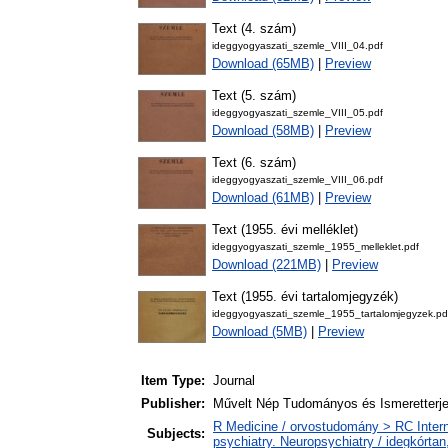
Text (4. szám)
ideggyogyaszati_szemle_VIII_04.pdf
Download (65MB)
|
Preview
Text (5. szám)
ideggyogyaszati_szemle_VIII_05.pdf
Download (58MB)
|
Preview
Text (6. szám)
ideggyogyaszati_szemle_VIII_06.pdf
Download (61MB)
|
Preview
Text (1955. évi melléklet)
ideggyogyaszati_szemle_1955_melleklet.pdf
Download (221MB)
|
Preview
Text (1955. évi tartalomjegyzék)
ideggyogyaszati_szemle_1955_tartalomjegyzek.pd
Download (5MB)
|
Preview
Item Type:
Journal
Publisher:
Művelt Nép Tudományos és Ismeretterje
R Medicine / orvostudomány > RC Intern
Subjects:
psychiatry. Neuropsychiatry / idegkórtan,