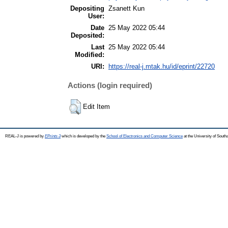
Depositing
Zsanett Kun
User:
Date
25 May 2022 05:44
Deposited:
Last
25 May 2022 05:44
Modified:
URI:
https://real-j.mtak.hu/id/eprint/22720
Actions (login required)
Edit Item
REAL-J is powered by
EPrints 3
which is developed by the
School of Electronics and Computer Science
at the University of Sout