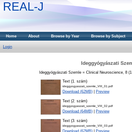
REAL-J
Home
About
Browse by Year
Browse by Subject
Login
Ideggyógyászati Szem
Ideggyógyászati Szemle = Clinical Neuroscience, 8 (1-
Text (1. szám)
ideggyogyaszati_szemle_VIII_01.pdf
Download (62MB)
|
Preview
Text (2. szám)
ideggyogyaszati_szemle_VIII_02.pdf
Download (64MB)
|
Preview
Text (3. szám)
ideggyogyaszati_szemle_VIII_03.pdf
Download (62MB)
|
Preview