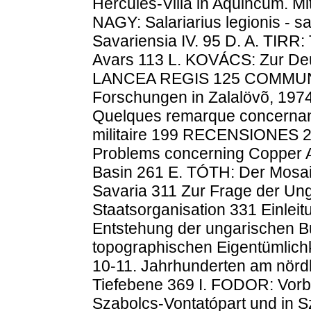
Hercules-Villa in Aquincum. Mi
NAGY: Salariarius legionis - sa
Savariensia IV. 95 D. A. TIRR:
Avars 113 L. KOVÁCS: Zur Deu
LANCEA REGIS 125 COMMUN
Forschungen in Zalalövõ, 19
Quelques remarque concernant
militaire 199 RECENSIONES 207
Problems concerning Copper A
Basin 261 E. TÓTH: Der Mosai
Savaria 311 Zur Frage der Ung
Staatsorganisation 331 Einlei
Entstehung der ungarischen B
topographischen Eigentümlich
10-11. Jahrhunderten am nörd
Tiefebene 369 I. FODOR: Vorb
Szabolcs-Vontatópart und in 