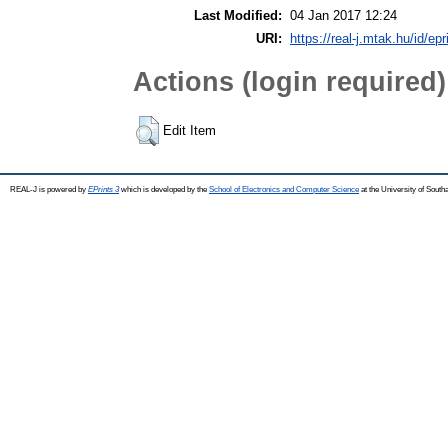
Last Modified:
04 Jan 2017 12:24
URI:
https://real-j.mtak.hu/id/epr
Actions (login required)
Edit Item
REAL-J is powered by
EPrints 3
which is developed by the
School of Electronics and Computer Science
at the University of Sout