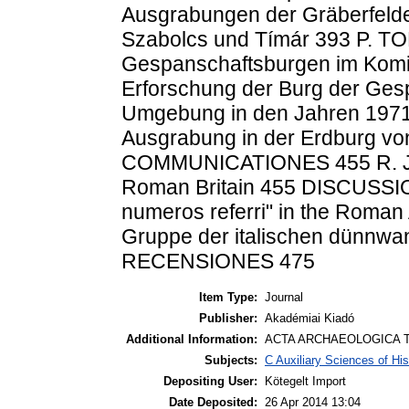
Ausgrabungen der Gräberfelde
Szabolcs und Tímár 393 P. TO
Gespanschaftsburgen im Komi
Erforschung der Burg der Ges
Umgebung in den Jahren 197
Ausgrabung in der Erdburg vo
COMMUNICATIONES 455 R. J.
Roman Britain 455 DISCUSSIO
numeros referri" in the Roma
Gruppe der italischen dünnwa
RECENSIONES 475
Item Type:
Journal
Publisher:
Akadémiai Kiadó
Additional Information:
ACTA ARCHAEOLOGICA T
Subjects:
C Auxiliary Sciences of Hi
Depositing User:
Kötegelt Import
Date Deposited:
26 Apr 2014 13:04