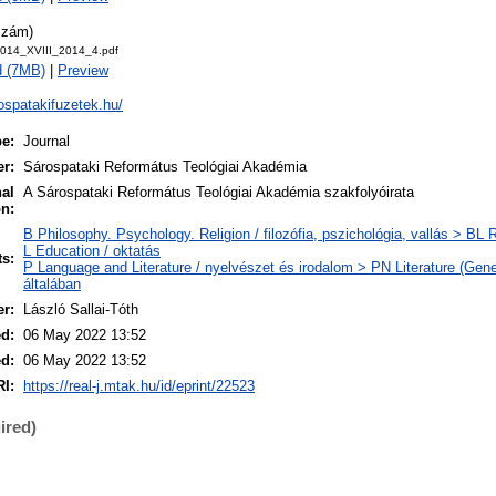
szám)
014_XVIII_2014_4.pdf
d (7MB)
|
Preview
rospatakifuzetek.hu/
pe:
Journal
er:
Sárospataki Református Teológiai Akadémia
nal
A Sárospataki Református Teológiai Akadémia szakfolyóirata
on:
B Philosophy. Psychology. Religion / filozófia, pszichológia, vallás > BL R
L Education / oktatás
ts:
P Language and Literature / nyelvészet és irodalom > PN Literature (Gener
általában
er:
László Sallai-Tóth
ed:
06 May 2022 13:52
ed:
06 May 2022 13:52
I:
https://real-j.mtak.hu/id/eprint/22523
ired)