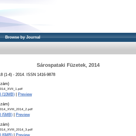
Browse by Journal
Sárospataki Füzetek, 2014
18 (1-4) - 2014. ISSN 1416-9878
szám)
014_XVII_1.pdf
d (10MB)
|
Preview
szám)
014_XVIII_2014_2.pdf
d (5MB)
|
Preview
szám)
014_XVIII_2014_3.pdf
d (6MB)
|
Preview