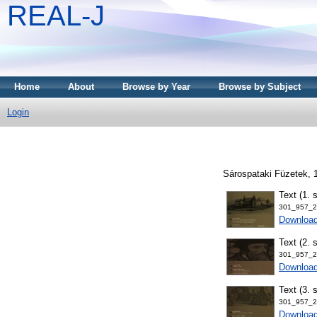
REAL-J
Home
About
Browse by Year
Browse by Subject
Login
Sárospataki Füzetek, 
Text (1. 
301_957_2
Downloa
Text (2. 
301_957_2
Downloa
Text (3. 
301_957_2
Downloa