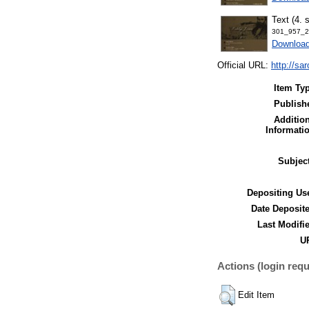
Text (4. 
301_957_2
Downloa
Official URL:
http://sa
Item Ty
Publish
Additio
Informati
Subjec
Depositing Us
Date Deposit
Last Modifi
UR
Actions (login requ
Edit Item