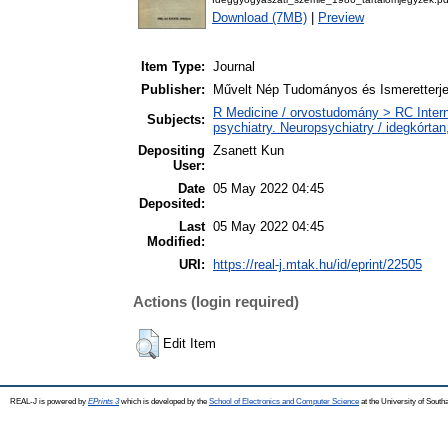
Download (7MB)
|
Preview
Item Type:
Journal
Publisher:
Művelt Nép Tudományos és Ismeretterje
R Medicine / orvostudomány > RC Intern
Subjects:
psychiatry. Neuropsychiatry / idegkórtan,
Depositing
Zsanett Kun
User:
Date
05 May 2022 04:45
Deposited:
Last
05 May 2022 04:45
Modified:
URI:
https://real-j.mtak.hu/id/eprint/22505
Actions (login required)
Edit Item
REAL-J is powered by
EPrints 3
which is developed by the
School of Electronics and Computer Science
at the University of Sout