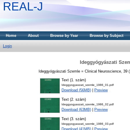
REAL-J
Home
About
Browse by Year
Browse by Subject
Login
Ideggyógyászati Szem
Ideggyógyászati Szemle = Clinical Neuroscience, 39 (1
Text (1. szám)
Ideggyogyaszati_szemle_1986_01.pdf
Download (56MB)
|
Preview
Text (2. szám)
Ideggyogyaszati_szemle_1986_02.pdf
Download (63MB)
|
Preview
Text (3. szám)
Ideggyogyaszati_szemle_1986_03.pdf
Download (41MB)
|
Preview