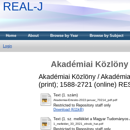
REAL-J
Home
About
Browse by Year
Browse by Subject
Login
Akadémiai Közlöny /
Akadémiai Közlöny / Akadémiai
(print); 1588-2721 (online)
RE
Text (1. szám)
Akademiai-Ertesito-2022-januar_70214_pdf.pdf
Restricted to Repository staff only
Download (611kB)
Text (1. sz. melléklet a Magyar Tudományos 
1_melleklet_33_2021_elnoki_hat.pdf
Restricted to Repository staff only