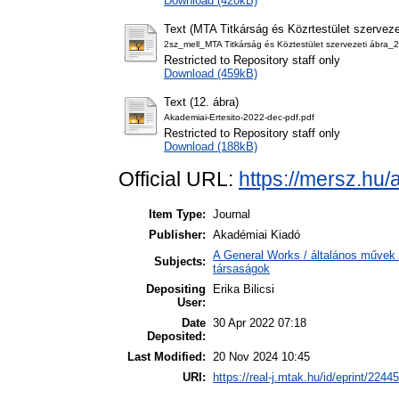
Download (420kB)
Text (MTA Titkárság és Közrtestület szerveze
2sz_mell_MTA Titkárság és Köztestület szervezeti áb
Restricted to Repository staff only
Download (459kB)
Text (12. ábra)
Akademiai-Ertesito-2022-dec-pdf.pdf
Restricted to Repository staff only
Download (188kB)
Official URL:
https://mersz.hu/
Item Type:
Journal
Publisher:
Akadémiai Kiadó
A General Works / általános művek 
Subjects:
társaságok
Depositing
Erika Bilicsi
User:
Date
30 Apr 2022 07:18
Deposited:
Last Modified:
20 Nov 2024 10:45
URI:
https://real-j.mtak.hu/id/eprint/22445