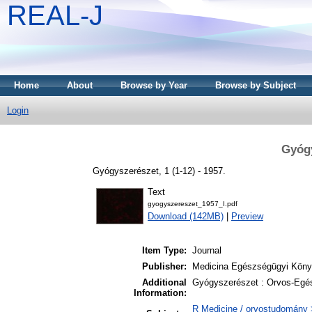
REAL-J
Home
About
Browse by Year
Browse by Subject
Login
Gyógy
Gyógyszerészet, 1 (1-12) - 1957.
Text
gyogyszereszet_1957_I.pdf
Download (142MB)
|
Preview
Item Type:
Journal
Publisher:
Medicina Egészségügyi Köny
Additional
Gyógyszerészet : Orvos-Egé
Information:
R Medicine / orvostudomány 