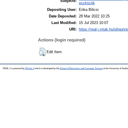
Subjects:
eszközök
Depositing User:
Erika Bilicsi
Date Deposited:
28 Mar 2022 10:25
Last Modified:
15 Jul 2023 10:07
URI:
https://real-j.mtak.hu/id/eprin
Actions (login required)
Edit Item
REAL-J is powered by
EPrints 3
which is developed by the
School of Electronics and Computer Science
at the University of Sout