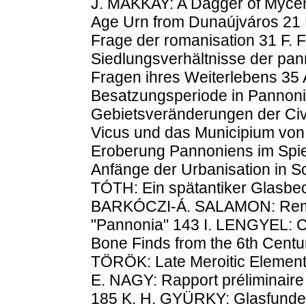
J. MAKKAY: A Dagger of Myce
Age Urn from Dunaújváros 21 
Frage der romanisation 31 F. 
Siedlungsverhältnisse der pa
Fragen ihres Weiterlebens 35
Besatzungsperiode in Pannoni
Gebietsveränderungen der Civ
Vicus und das Municipium vo
Eroberung Pannoniens im Spieg
Anfänge der Urbanisation in S
TÓTH: Ein spätantiker Glasbe
BARKÓCZI-Á. SALAMON: Remark
"Pannonia" 143 I. LENGYEL: C
Bone Finds from the 6th Centu
TÖRÖK: Late Meroitic Elements
E. NAGY: Rapport préliminaire
185 K. H. GYÜRKY: Glasfunde