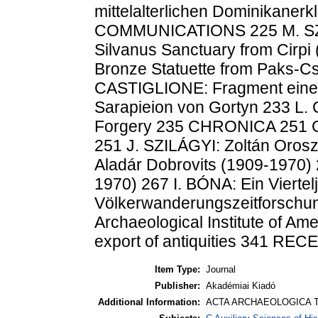
mittelalterlichen Dominikaner
COMMUNICATIONS 225 M. SZÕKE
Silvanus Sanctuary from Cirp
Bronze Statuette from Paks-C
CASTIGLIONE: Fragment einer
Sarapieion von Gortyn 233 L.
Forgery 235 CHRONICA 251 G.
251 J. SZILÁGYI: Zoltán Oros
Aladár Dobrovits (1909-1970)
1970) 267 I. BÓNA: Ein Viertel
Völkerwanderungszeitforschu
Archaeological Institute of Ame
export of antiquities 341 R
Item Type:
Journal
Publisher:
Akadémiai Kiadó
Additional Information:
ACTA ARCHAEOLOGICA T