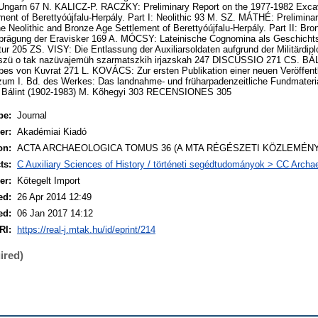
 Ungarn 67 N. KALICZ-P. RACZKY: Preliminary Report on the 1977-1982 Excava
ent of Berettyóújfalu-Herpály. Part I: Neolithic 93 M. SZ. MÁTHÉ: Prelimina
e Neolithic and Bronze Age Settlement of Berettyóújfalu-Herpály. Part II: Br
ägung der Eravisker 169 A. MÓCSY: Lateinische Cognomina als Geschichtsq
tur 205 ZS. VISY: Die Entlassung der Auxiliarsoldaten aufgrund der Militärd
zü o tak nazüvajemüh szarmatszkih irjazskah 247 DISCUSSIO 271 CS. BÁL
abes von Kuvrat 271 L. KOVÁCS: Zur ersten Publikation einer neuen Veröffentl
m I. Bd. des Werkes: Das landnahme- und früharpadenzeitliche Fundmateri
 Bálint (1902-1983) M. Kõhegyi 303 RECENSIONES 305
pe:
Journal
er:
Akadémiai Kiadó
on:
ACTA ARCHAEOLOGICA TOMUS 36 (A MTA RÉGÉSZETI KÖZLEMÉNYE
ts:
C Auxiliary Sciences of History / történeti segédtudományok > CC Archa
er:
Kötegelt Import
ed:
26 Apr 2014 12:49
ed:
06 Jan 2017 14:12
RI:
https://real-j.mtak.hu/id/eprint/214
ired)