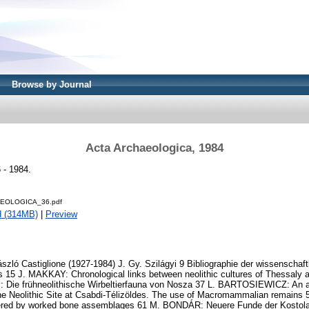
Browse by Journal
Acta Archaeologica, 1984
 - 1984.
EOLOGICA_36.pdf
d (314MB)
|
Preview
László Castiglione (1927-1984) J. Gy. Szilágyi 9 Bibliographie der wissenschaft
lus 15 J. MAKKAY: Chronological links between neolithic cultures of Thessaly
 Die frühneolithische Wirbeltierfauna von Nosza 37 L. BARTOSIEWICZ: An at
the Neolithic Site at Csabdi-Télizöldes. The use of Macromammalian remain
fered by worked bone assemblages 61 M. BONDÁR: Neuere Funde der Kostola