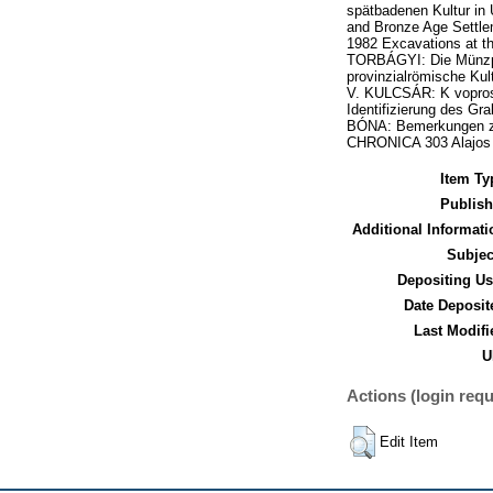
spätbadenen Kultur in
and Bronze Age Settlem
1982 Excavations at th
TORBÁGYI: Die Münzpr
provinzialrömische Kul
V. KULCSÁR: K vopros
Identifizierung des Gr
BÓNA: Bemerkungen zu
CHRONICA 303 Alajos
Item Ty
Publish
Additional Informati
Subjec
Depositing Us
Date Deposit
Last Modifi
U
Actions (login requ
Edit Item