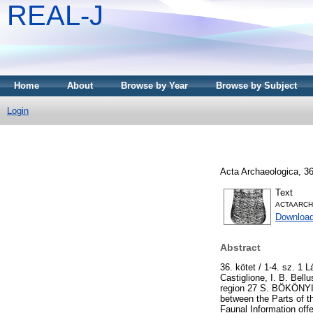
REAL-J
Home
About
Browse by Year
Browse by Subject
Login
Acta Archaeologica, 36
Text
ACTAARCH
Downloa
Abstract
36. kötet / 1-4. sz. 1 
Castiglione, I. B. Bel
region 27 S. BÖKÖNYI:
between the Parts of 
Faunal Information of