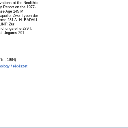
tions at the Neolithic
ry Report on the 1977-
onze Age 145 M.
uelle: Zwei Typen der
iplome 231 A. H. BADAU-
INT: Zur
ichungsreihe 279 I.
al Ungarns 291
I, 1984)
eology / régészet