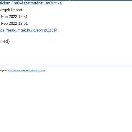
iticism / művészettörténet, műkritika
tegelt Import
 Feb 2022 12:51
 Feb 2022 12:51
tps://real-j.mtak.hu/id/eprint/21314
ired)
hampton.
More information and software credits
.