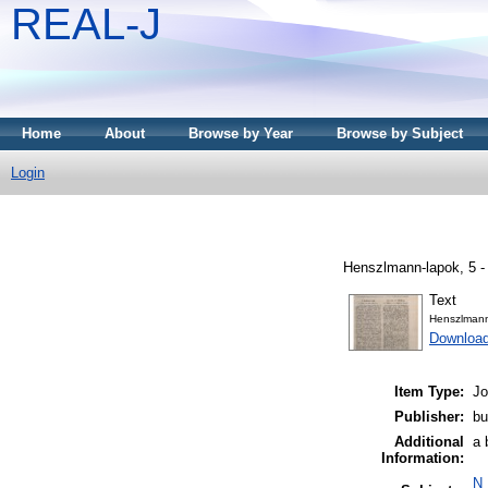
REAL-J
Home
About
Browse by Year
Browse by Subject
Login
Henszlmann-lapok, 5 -
Text
Henszlmann
Downloa
Item Type:
Jo
Publisher:
bu
Additional
a 
Information:
N 