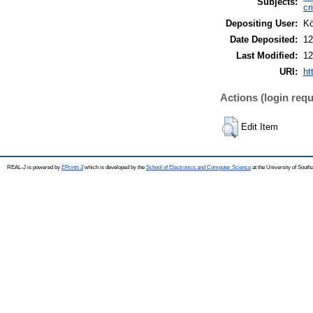
Subjects:
cr
Depositing User:
Kö
Date Deposited:
12
Last Modified:
12
URI:
ht
Actions (login requ
Edit Item
REAL-J is powered by
EPrints 3
which is developed by the
School of Electronics and Computer Science
at the University of Sout