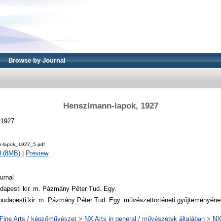
Browse by Journal
Henszlmann-lapok, 1927
 1927.
-lapok_1927_5.pdf
d (8MB)
|
Preview
urnal
dapesti kir. m. Pázmány Péter Tud. Egy.
budapesti kir. m. Pázmány Péter Tud. Egy. művészettörténeti gyűjteményén
Fine Arts / képzőművészet > NX Arts in general / művészetek általában > NX4