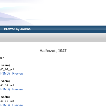
Browse by Journal
Halászat, 1947
947.
. szám)
46_1-2_.pdf
d (3MB)
|
Preview
. szám)
46_3-4_.pdf
d (1MB)
|
Preview
. szám)
46_5-6_.pdf
d (1MB)
|
Preview