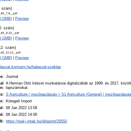
. szám)
46_7-8_.pdf
d (2MB)
|
Preview
0. szám)
46_9-10_.pdf
d (1MB)
|
Preview
12. szám)
46_11-12_.pdf
d (1MB)
|
Preview
alaszat.kormany.hu/halaszat-szaklap
e:
Journal
al
A Herman Ottó Intézet munkatársai digitalizálták az 1899. és 2017. közöt
n:
lapszámokat.
s:
S Agriculture / mezőgazdaság > S1 Agriculture (General) / mezőgazdaság
r:
Kötegelt Import
d:
08 Jan 2022 13:58
d:
08 Jan 2022 14:00
I:
https://real-j.mtak.hu/id/eprint/20550