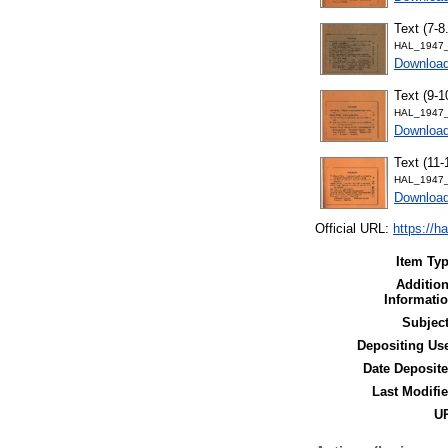
Text (7-8
HAL_1947_
Downloa
Text (9-1
HAL_1947_
Downloa
Text (11-
HAL_1947_
Downloa
Official URL:
https://h
Item Typ
Addition
Informatio
Subject
Depositing Use
Date Deposite
Last Modifie
UR