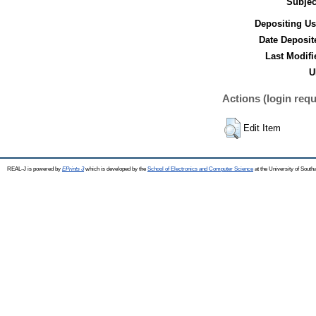
Subjec
Depositing Us
Date Deposit
Last Modifi
U
Actions (login requ
Edit Item
REAL-J is powered by
EPrints 3
which is developed by the
School of Electronics and Computer Science
at the University of Sout