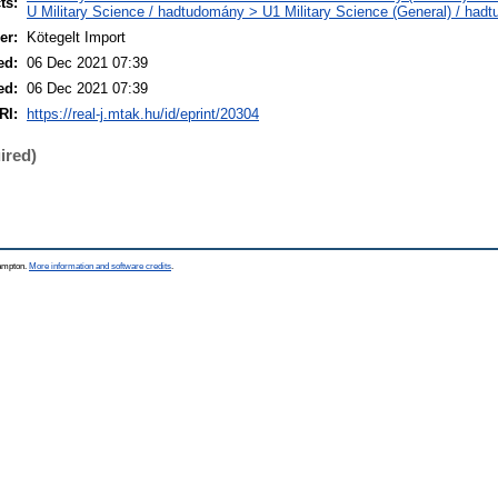
ts:
U Military Science / hadtudomány > U1 Military Science (General) / had
er:
Kötegelt Import
ed:
06 Dec 2021 07:39
ed:
06 Dec 2021 07:39
RI:
https://real-j.mtak.hu/id/eprint/20304
ired)
hampton.
More information and software credits
.