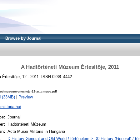
Browse by Journal
A Hadtörténeti Múzeum Értesítője, 2011
 Értesítője, 12 - 2011. ISSN 0238–4442
eti-muzeum-ertesitoje-12-acta-muse.pdf
d (33MB)
|
Preview
militaria.hu/
pe:
Journal
er:
Hadtörténeti Múzeum
on:
Acta Musei Militaris in Hungaria
D History General and Old World / történelem > D0 History (General) / tö