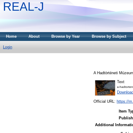
REAL-J
Home
About
Browse by Year
Browse by Subject
Login
A Hadtörténeti Múzeum
Text
a-hadtorten
Downloa
Official URL:
https://m.
Item Ty
Publish
Additional Informati