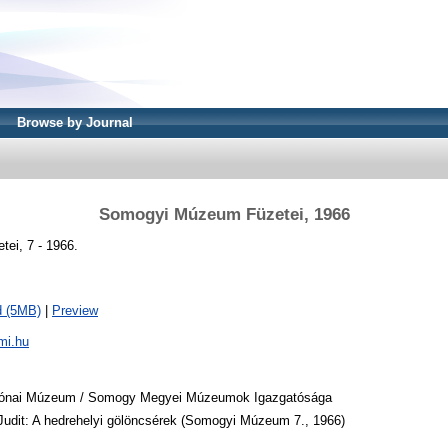
Browse by Journal
Somogyi Múzeum Füzetei, 1966
ei, 7 - 1966.
d (5MB)
|
Preview
mi.hu
Rónai Múzeum / Somogy Megyei Múzeumok Igazgatósága
udit: A hedrehelyi gölöncsérek (Somogyi Múzeum 7., 1966)