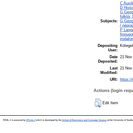
C Auxil
D Histo
G Geogr
folklór,
Subjects:
G Geogr
/ népr
P Langu
finnugo
irodalo
Depositing
Kötegel
User:
Date
21 Nov
Deposited:
Last
21 Nov
Modified:
URI:
https://
Actions (login requ
Edit Item
REAL-J is powered by
EPrints 3
which is developed by the
School of Electronics and Computer Science
at the University of Sout