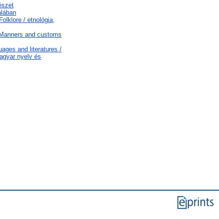
észet
alában
olklore / etnológia,
T Manners and customs
ages and literatures /
agyar nyelv és