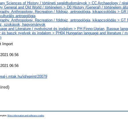
iary Sciences of History / történeti segédtudományok > CC Archaeology / rég
ry General and Old World / történelem > D0 History (General) / történelem ált
aphy. Anthropology. Recreation / földrajz, antropológia, kikapcsolódás > GR F
 kulturális antropológia
aphy. Anthropology. Recreation / földrajz, antropológia, kikapcsolódás > G
ajz, szokások, hagyományok
age and Literature / nyelvészet és irodalom > PH Finno-Ugrian, Basque langu
r és baszk nyelvek és irodalom > PH04 Hungarian language and literature / m
m
t Import
 2021 06:56
 2021 06:56
real-j.mtak.hu/id/eprint/20079
ired)
hampton.
More information and software credits
.