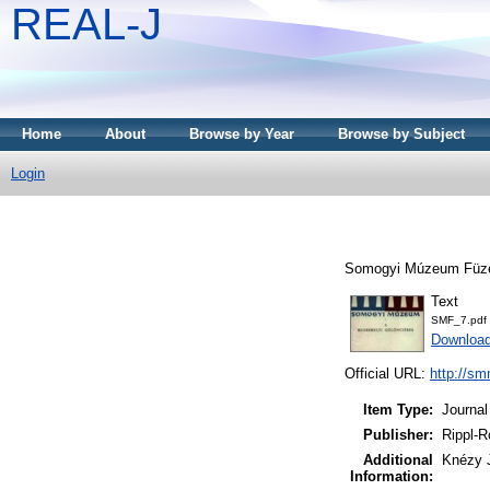
REAL-J
Home
About
Browse by Year
Browse by Subject
Login
Somogyi Múzeum Füzet
Text
SMF_7.pdf
Downloa
Official URL:
http://sm
Item Type:
Journal
Publisher:
Rippl-
Additional
Knézy J
Information: