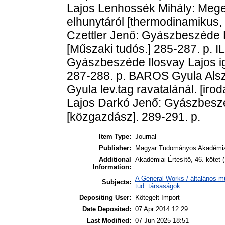
Lajos Lenhossék Mihály: Megem
elhunytáról [thermodinamikus
Czettler Jenő: Gyászbeszéde Bo
[Műszaki tudós.] 285-287. p. 
Gyászbeszéde Ilosvay Lajos ig.
287-288. p. BAROS Gyula Als
Gyula lev.tag ravatalánál. [ir
Lajos Darkó Jenő: Gyászbeszéd
[közgazdász]. 289-291. p.
Item Type:
Journal
Publisher:
Magyar Tudományos Akadémi
Additional
Akadémiai Értesítő, 46. kötet
Information:
A General Works / általános m
Subjects:
tud. társaságok
Depositing User:
Kötegelt Import
Date Deposited:
07 Apr 2014 12:29
Last Modified:
07 Jun 2025 18:51