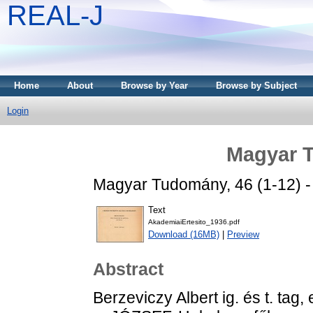
REAL-J
Home
About
Browse by Year
Browse by Subject
Login
Magyar 
Magyar Tudomány, 46 (1-12) - 
Text
AkademiaiErtesito_1936.pdf
Download (16MB)
|
Preview
Abstract
Berzeviczy Albert ig. és t. tag