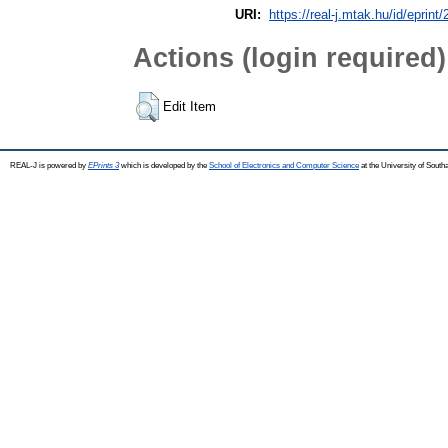
URI:
https://real-j.mtak.hu/id/eprint/
Actions (login required)
Edit Item
REAL-J is powered by
EPrints 3
which is developed by the
School of Electronics and Computer Science
at the University of Sout