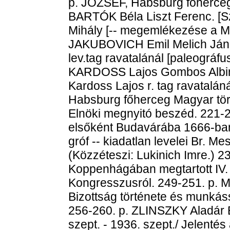
p. JÓZSEF, Habsburg főherceg 
BARTÓK Béla Liszt Ferenc. [S
Mihály [-- megemlékezése a MTA
JAKUBOVICH Emil Melich Ján
lev.tag ravatalánál [paleográ
KARDOSS Lajos Gombos Albin
Kardoss Lajos r. tag ravatalán
Habsburg főherceg Magyar tör
Elnöki megnyitó beszéd. 221-
elsőként Budavárába 1666-ba
gróf -- kiadatlan levelei Br. 
(Közzéteszi: Lukinich Imre.) 
Koppenhágában megtartott IV.
Kongresszusról. 249-251. p.
Bizottság története és munkás
256-260. p. ZLINSZKY Aladár 
szept. - 1936. szept./ Jelentés