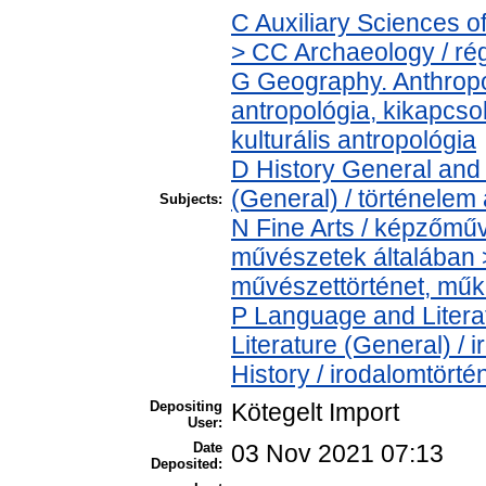
C Auxiliary Sciences o
> CC Archaeology / ré
G Geography. Anthropol
antropológia, kikapcsol
kulturális antropológia
D History General and 
(General) / történelem 
Subjects:
N Fine Arts / képzőműv
művészetek általában > 
művészettörténet, műkr
P Language and Literat
Literature (General) /
History / irodalomtörté
Depositing
Kötegelt Import
User:
Date
03 Nov 2021 07:13
Deposited: