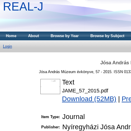
REAL-J
Home
About
Browse by Year
Browse by Subject
Login
Jósa András
Jósa András Múzeum évkönyve, 57 - 2015. ISSN 013
Text
JAME_57_2015.pdf
Download (52MB)
|
Pr
Journal
Item Type:
Nyíregyházi Jósa An
Publisher: